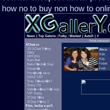
how no to
buy non how to onli
News
||
Top Galerie
|
Fotky
|
Wanted
||
Autoři
||
#
Počet zobrazení
XChat.cz
3D XChat P�rty
Akce:
DMS
Kde:
HPF1FG
Kdy:
Kam-Bek
Fotek:
Neku?�ck� Sraz
Fotil:
Ostatn�
Priv�tn� akce
SRAZ CRT
Sraz Z�wisl�k?
Srazy SS
Velk� v�no?n� sraz
VIP Srazy
XChat f�ra
XChat P�rty 2
Film, knihy a po?.
Filmy a seri�ly