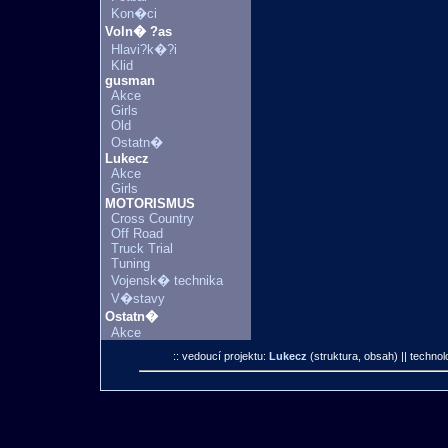
Kon�ci
Voln� ?as
Hlavi?k�?i
Klid
gusman
Akce
Girls
Old
Ostatn�
Lukecz
Akce
Girls
MOTORISMUS
Cross Country
Off Road
Truck Trial
Tuning
Vojensk� technika
V�stavy
Ostatn�
Akce
:: vedoucí projektu:
Lukecz
(struktura, obsah)
|| technol