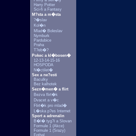
Harry Potter
Sci-fi a Fantasy
M?sta a m�sta
?�slav
Kol�n
Mlad� Boleslav
Nymburk
Pardubice
Praha
T?eb�?
Pokec a kl�bosen�
12-13-14-15-16
HOSPODA
N�ctilet�
Sex a ne?esti
Baculky
Bez kalhotek
Sezn�men� a flirt
Bezva flirt�k
Dvacet a v�c
Flirt�k pro mlad�
L�ska p?es Internet
Sport a adrenalin
B�l� tyg?i a Slovan
Formule 1 (Akce)
Formule 1 (Srazy)
Fotbal