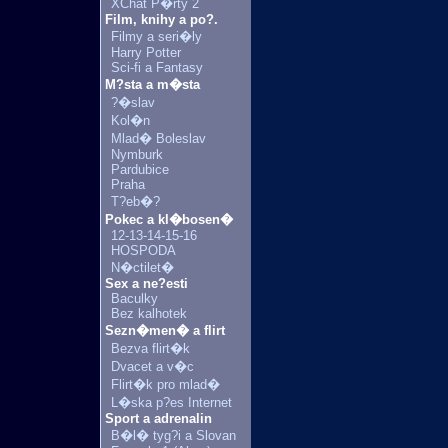
XChat P�rty 2
Film, knihy a po?.
Filmy a seri�ly
Harry Potter
Sci-fi a Fantasy
M?sta a m�sta
?�slav
Kol�n
Mlad� Boleslav
Nymburk
Pardubice
Praha
T?eb�?
Pokec a kl�bosen�
12-13-14-15-16
HOSPODA
N�ctilet�
Sex a ne?esti
Baculky
Bez kalhotek
Sezn�men� a flirt
Bezva flirt�k
Dvacet a v�c
Flirt�k pro mlad�
L�ska p?es Internet
Sport a adrenalin
B�l� tyg?i a Slovan