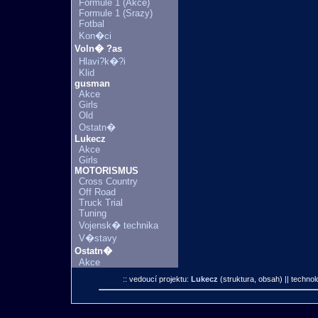
Formule 1 (Akce)
Formule 1 (Srazy)
Fotbal
Kon�ci
Voln� ?as
Hlavi?k�?i
Klid
gusman
Akce
Girls
Old
Ostatn�
Lukecz
Akce
Girls
MOTORISMUS
Cross Country
Off Road
Truck Trial
Tuning
Vojensk� technika
V�stavy
Ostatn�
Akce
:: vedoucí projektu:
Lukecz
(struktura, obsah)
|| technol