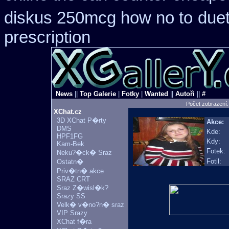
diskus 250mcg how no to
duet
prescription
News
||
Top Galerie
|
Fotky
|
Wanted
||
Autoři
||
#
Počet zobrazení
XChat.cz
3D XChat P�rty
Akce:
DMS
Kde:
HPF1FG
Kdy:
Kam-Bek
Fotek:
Neku?�ck� Sraz
Fotil:
Ostatn�
Priv�tn� akce
SRAZ CRT
Sraz Z�wisl�k?
Srazy SS
Velk� v�no?n� sraz
VIP Srazy
XChat f�ra