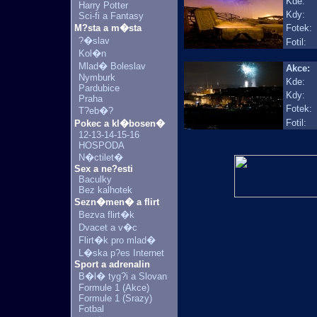
Kde:
Harry Potter
Kdy:
Sci-fi a Fantasy
M?sta a m�sta
Fotek:
?�slav
Fotil:
Kol�n
Mlad� Boleslav
Akce:
Nymburk
Kde:
Pardubice
Kdy:
Praha
Fotek:
T?eb�?
Fotil:
Pokec a kl�bosen�
12-13-14-15-16
HOSPODA
N�ctilet�
Sex a ne?esti
Baculky
Bez kalhotek
Sezn�men� a flirt
Bezva flirt�k
Dvacet a v�c
Flirt�k pro mlad�
L�ska p?es Internet
Sport a adrenalin
B�l� tyg?i a Slovan
Formule 1 (Akce)
Formule 1 (Srazy)
Fotbal