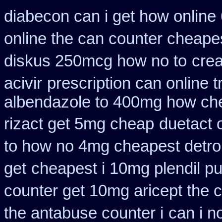
diabecon can i get how online
online the can counter cheape
diskus 250mcg how no to
cre
acivir
prescription can online 
albendazole to 400mg how che
rizact get 5mg cheap
duetact 
to how no 4mg cheapest detrol
get
cheapest i 10mg plendil pu
counter get 10mg aricept the 
the antabuse counter i
can i n