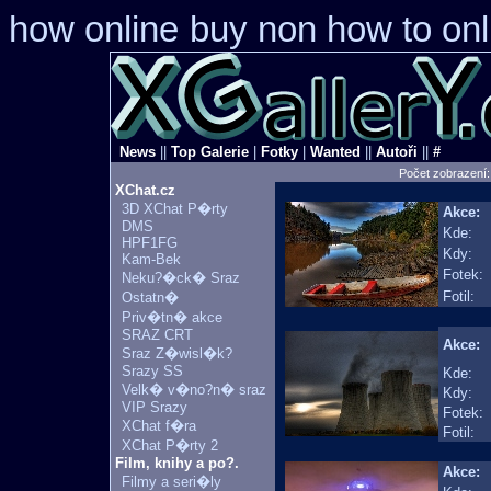
how online
buy non how to onl
News
||
Top Galerie
|
Fotky
|
Wanted
||
Autoři
||
#
Počet zobrazení
XChat.cz
3D XChat P�rty
Akce:
DMS
Kde:
HPF1FG
Kdy:
Kam-Bek
Fotek:
Neku?�ck� Sraz
Fotil:
Ostatn�
Priv�tn� akce
SRAZ CRT
Akce:
Sraz Z�wisl�k?
Srazy SS
Kde:
Velk� v�no?n� sraz
Kdy:
VIP Srazy
Fotek:
XChat f�ra
Fotil:
XChat P�rty 2
Film, knihy a po?.
Akce:
Filmy a seri�ly