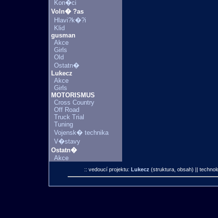
Kon�ci
Voln� ?as
Hlavi?k�?i
Klid
gusman
Akce
Girls
Old
Ostatn�
Lukecz
Akce
Girls
MOTORISMUS
Cross Country
Off Road
Truck Trial
Tuning
Vojensk� technika
V�stavy
Ostatn�
Akce
:: vedoucí projektu:
Lukecz
(struktura, obsah)
|| technol