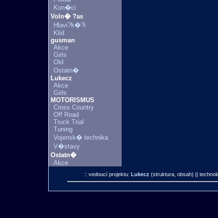
Kon�ci
Voln� ?as
Hlavi?k�?i
Klid
gusman
Akce
Girls
Old
Ostatn�
Lukecz
Akce
Girls
MOTORISMUS
Cross Country
Off Road
Truck Trial
Tuning
Vojensk� technika
V�stavy
Ostatn�
Akce
:: vedoucí projektu:
Lukecz
(struktura, obsah)
|| technol