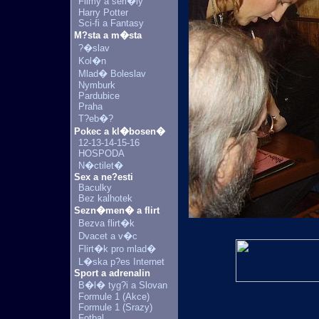
Filmy a seri�ly
Harry Potter
Sci-fi a Fantasy
M?sta a m�sta
?�slav
Kol�n
Mlad� Boleslav
Nymburk
Pardubice
Praha
T?eb�?
Pokec a kl�bosen�
12-13-14-15-16
HOSPODA
N�ctilet�
Sex a ne?esti
Baculky
Bez kalhotek
Sezn�men� a flirt
Bezva flirt�k
Dvacet a v�c
Flirt�k pro mlad�
L�ska p?es Internet
Sport a adrenalin
B�l� tyg?i a Slovan
Formule 1 (Akce)
Formule 1 (Srazy)
Fotbal