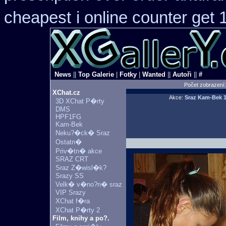
cheapest
i online counter get
News
||
Top Galerie
|
Fotky
|
Wanted
||
Autoři
||
#
Počet zobrazení
XChat.cz
Akce:
Sraz Kam-Bek
1
3D XChat P�rty
DMS
HPF1FG
Kam-Bek
Neku?�ck� Sraz
Ostatn�
Priv�tn� akce
SRAZ CRT
Sraz Z�wisl�k?
Srazy SS
Velk� v�no?n� sraz
VIP Srazy
XChat f�ra
XChat P�rty 2
Film, knihy a po?.