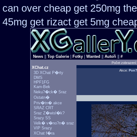
can over cheap get 250mg the
45mg get
rizact get 5mg chea
News
||
Top Galerie
|
Fotky
|
Wanted
||
Autoři
||
#
Počet zobrazení
XChat.cz
Akce:
Pon
3D XChat P�rty
DMS
HPF1FG
Kam-Bek
Neku?�ck� Sraz
Ostatn�
Priv�tn� akce
SRAZ CRT
Sraz Z�wisl�k?
Srazy SS
Velk� v�no?n� sraz
VIP Srazy
XChat f�ra