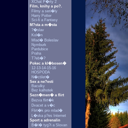
XChat P�rty 2
Film, knihy a po?.
Filmy a seri�ly
Harry Potter
Sci-fi a Fantasy
M?sta a m�sta
?�slav
Kol�n
Mlad� Boleslav
Nymburk
Pardubice
Praha
T?eb�?
Pokec a kl�bosen�
12-13-14-15-16
HOSPODA
N�ctilet�
Sex a ne?esti
Baculky
Bez kalhotek
Sezn�men� a flirt
Bezva flirt�k
Dvacet a v�c
Flirt�k pro mlad�
L�ska p?es Internet
Sport a adrenalin
B�l� tyg?i a Slovan