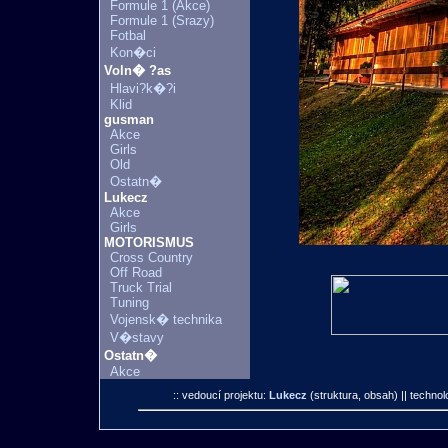
Formule 1 (Akce)
Formule 1 (Srazy)
Fotbal
Kon�ci
Voln� ?as
Hlavi?k�?i
Klid
gusman
Akce
Girls
Old
Ostatn�
Lukecz
Akce
Girls
MOTORISMUS
Cross Country
Off Road
Truck Trial
Tuning
Vojensk� technika
V�stavy
Ostatn�
Akce
:: vedoucí projektu:
Lukecz
(struktura, obsah)
|| technol