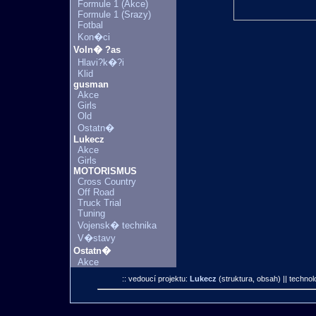
Formule 1 (Akce)
Formule 1 (Srazy)
Fotbal
Kon�ci
Voln� ?as
Hlavi?k�?i
Klid
gusman
Akce
Girls
Old
Ostatn�
Lukecz
Akce
Girls
MOTORISMUS
Cross Country
Off Road
Truck Trial
Tuning
Vojensk� technika
V�stavy
Ostatn�
Akce
:: vedoucí projektu:
Lukecz
(struktura, obsah)
|| technol