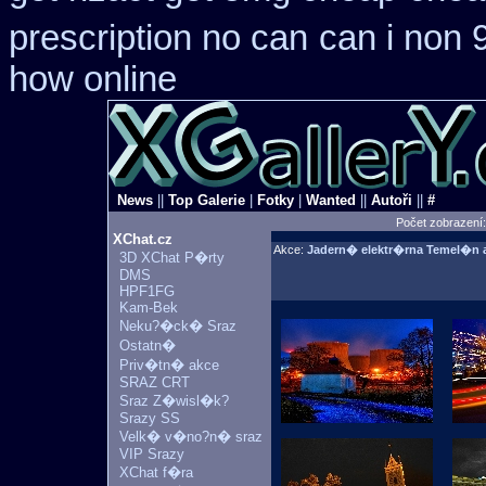
prescription no can
can i non 
how online
News
||
Top Galerie
|
Fotky
|
Wanted
||
Autoři
||
#
Počet zobrazení
XChat.cz
Akce:
Jadern� elektr�rna Temel�n 
3D XChat P�rty
DMS
HPF1FG
Kam-Bek
Neku?�ck� Sraz
Ostatn�
Priv�tn� akce
SRAZ CRT
Sraz Z�wisl�k?
Srazy SS
Velk� v�no?n� sraz
VIP Srazy
XChat f�ra