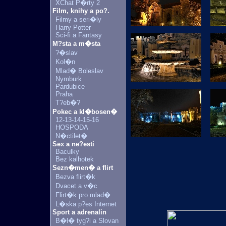
XChat P�rty 2
Film, knihy a po?.
Filmy a seri�ly
Harry Potter
Sci-fi a Fantasy
M?sta a m�sta
?�slav
Kol�n
Mlad� Boleslav
Nymburk
Pardubice
Praha
T?eb�?
Pokec a kl�bosen�
12-13-14-15-16
HOSPODA
N�ctilet�
Sex a ne?esti
Baculky
Bez kalhotek
Sezn�men� a flirt
Bezva flirt�k
Dvacet a v�c
Flirt�k pro mlad�
L�ska p?es Internet
Sport a adrenalin
B�l� tyg?i a Slovan