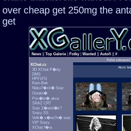
over cheap get 250mg the ant
get
News
||
Top Galerie
|
Fotky
|
Wanted
||
Autoři
||
#
Počet zobrazení
XChat.cz
Akce:
be
3D XChat P�rty
DMS
HPF1FG
Kam-Bek
Neku?�ck� Sraz
Ostatn�
Priv�tn� akce
SRAZ CRT
Sraz Z�wisl�k?
Srazy SS
Velk� v�no?n� sraz
VIP Srazy
XChat f�ra