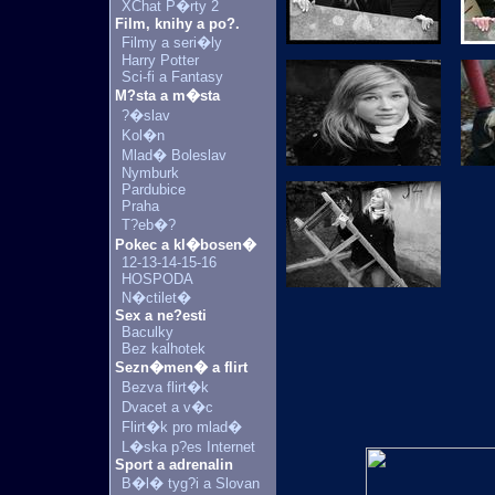
XChat P�rty 2
Film, knihy a po?.
Filmy a seri�ly
Harry Potter
Sci-fi a Fantasy
M?sta a m�sta
?�slav
Kol�n
Mlad� Boleslav
Nymburk
Pardubice
Praha
T?eb�?
Pokec a kl�bosen�
12-13-14-15-16
HOSPODA
N�ctilet�
Sex a ne?esti
Baculky
Bez kalhotek
Sezn�men� a flirt
Bezva flirt�k
Dvacet a v�c
Flirt�k pro mlad�
L�ska p?es Internet
Sport a adrenalin
B�l� tyg?i a Slovan