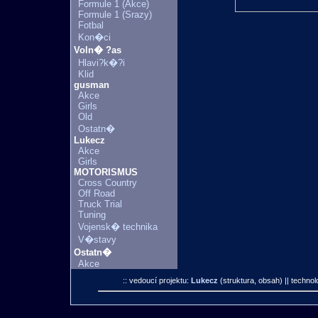
Formule 1 (Akce)
Formule 1 (Srazy)
Fotbal
Kon�ci
Voln� ?as
Hlavi?k�?i
Klid
gusman
Akce
Girls
Old
Ostatn�
Lukecz
Akce
Girls
MOTORISMUS
Cross Country
Off Road
Truck Trial
Tuning
Vojensk� technika
V�stavy
Ostatn�
Akce
:: vedoucí projektu:
Lukecz
(struktura, obsah)
|| technol