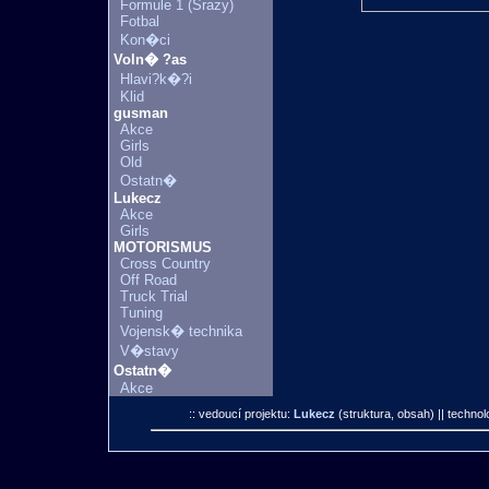
Formule 1 (Srazy)
Fotbal
Kon�ci
Voln� ?as
Hlavi?k�?i
Klid
gusman
Akce
Girls
Old
Ostatn�
Lukecz
Akce
Girls
MOTORISMUS
Cross Country
Off Road
Truck Trial
Tuning
Vojensk� technika
V�stavy
Ostatn�
Akce
:: vedoucí projektu:
Lukecz
(struktura, obsah)
|| technol