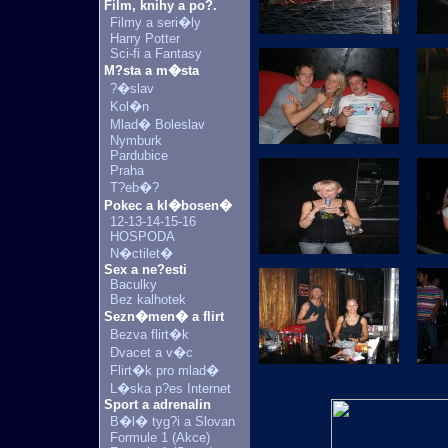
Film, knihy a po?.
Filmy a seri�ly
Harry Potter
Sci-fi a Fantasy
M?sta a m�sta
?�slav
Kol�n
Mlad� Boleslav
Nymburk
Pardubice
Praha
T?eb�?
Pokec a kl�bosen�
12-13-14-15-16
HOSPODA
N�ctilet�
Sex a ne?esti
Baculky
Bez kalhotek
Sezn�men� a flirt
Bezva flirt�k
Dvacet a v�c
Flirt�k pro mlad�
L�ska p?es Internet
Sport a adrenalin
B�l� tyg?i a Slovan
Formule 1 (Akce)