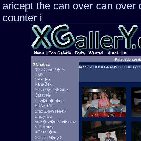
aricept the can over
can over 
counter i
News
||
Top Galerie
|
Fotky
|
Wanted
||
Autoři
||
#
Počet zobrazení
XChat.cz
Akce:
SOBOTA GRATIS - DJ LAFAYET
3D XChat P�rty
DMS
HPF1FG
Kam-Bek
Neku?�ck� Sraz
Ostatn�
Priv�tn� akce
SRAZ CRT
Sraz Z�wisl�k?
Srazy SS
Velk� v�no?n� sraz
VIP Srazy
XChat f�ra
XChat P�rty 2