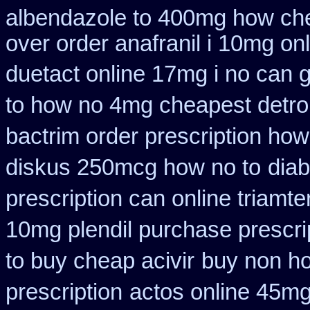
albendazole to 400mg how che
over order anafranil i 10mg on
duetact online 17mg i no can g
to how no 4mg cheapest detrol
bactrim order prescription how
diskus 250mcg how no to
diab
prescription can online triamt
10mg plendil purchase prescri
to buy cheap acivir
buy non ho
prescription
actos online 45mg