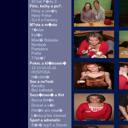
XChat P�rty 2
Film, knihy a po?.
Filmy a seri�ly
Harry Potter
Sci-fi a Fantasy
M?sta a m�sta
?�slav
Kol�n
Mlad� Boleslav
Nymburk
Pardubice
Praha
T?eb�?
Pokec a kl�bosen�
12-13-14-15-16
HOSPODA
N�ctilet�
Sex a ne?esti
Baculky
Bez kalhotek
Sezn�men� a flirt
Bezva flirt�k
Dvacet a v�c
Flirt�k pro mlad�
L�ska p?es Internet
Sport a adrenalin
B�l� tyg?i a Slovan