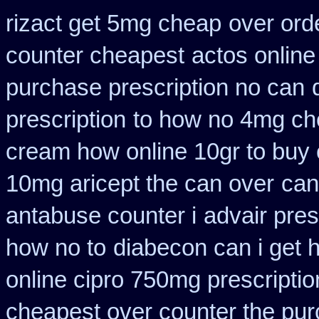
rizact get 5mg cheap
over ord
counter cheapest
actos onlin
purchase prescription no can
prescription
to how no 4mg che
cream how online 10gr to buy 
10mg aricept the can over
can
antabuse counter i
advair pre
how no to
diabecon can i get 
online cipro 750mg prescriptio
cheapest over counter the pu