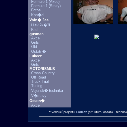
Formule 1 (Akce)
Formule 1 (Srazy)
Fotbal
Kon�ci
Voln� ?as
Hlavi?k�?i
Klid
gusman
Akce
Girls
Old
Ostatn�
Lukecz
Akce
Girls
MOTORISMUS
Cross Country
Off Road
Truck Trial
Tuning
Vojensk� technika
V�stavy
Ostatn�
Akce
:: vedoucí projektu:
Lukecz
(struktura, obsah)
|| technol