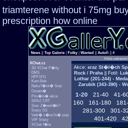
triamterene without i 75mg bu
prescription how online
News
||
Top Galerie
|
Fotky
|
Wanted
||
Autoři
||
#
Počet zobrazení
XChat.cz
Akce:
sraz St�l�ch S
3D XChat P�rty
DMS
Rock / Praha
|| Fotil:
Luk
HPF1FG
Lothar (201-244) - Med
Kam-Bek
Zarubik (343-390) - W
Neku?�ck� Sraz
Ostatn�
1-20
21-40
41-6
Priv�tn� akce
SRAZ CRT
160
161-180
181
Sraz Z�wisl�k?
281-300
301-3
Srazy SS
Velk� v�no?n� sraz
401-420
4
VIP Srazy
XChat f�ra