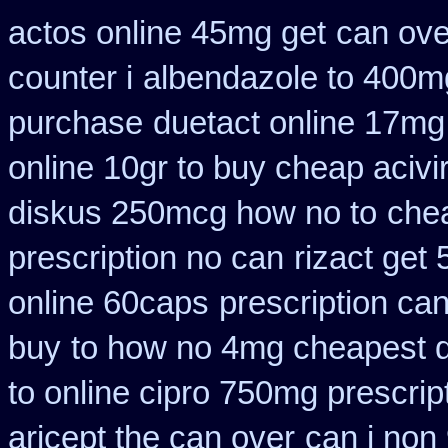
actos online 45mg get
can ove
counter i
albendazole to 400m
purchase
duetact online 17mg 
online 10gr to buy cheap acivi
diskus 250mcg how no to
chea
prescription no can
rizact get
online 60caps
prescription ca
buy
to how no 4mg cheapest de
to online cipro 750mg prescrip
aricept the can over
can i non