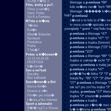
XChat P�rty 2
lifemage a
p-omluva
*88*
Film, knihy a po?.
kdo ne�ere nen� ?ech *88* 
Filmy a seri�ly
lifemage: t����� kr�fooo 
Harry Potter
hub?
)
p-omluva
Sci-fi a Fantasy
z�vod o to kdo to d?�v se�
M?sta a m�sta
tv nova uvad� epizodu ze s
?�slav
younglady * guest * vep?edu tru
Kol�n
p-omluva
a lifemage *47*
Mlad� Boleslav
p-omluva
a trupka *47* *1*
Nymburk
Pardubice
p-omluva
a trupka (forever) 
Praha
p-omluva
a lifemage (*23* b
T?eb�?
p-omluva
*103*
Pokec a kl�bosen�
p-omluva
a lifemage *88* *1
12-13-14-15-16
trupka si zakrejv� xicht *3*
HOSPODA
vpravo
p-omluva
a malej ja
N�ctilet�
p-omluva
a trupka *47*
Sex a ne?esti
pol�t�?ov� bitka *3* *3*
Baculky
Bez kalhotek
holubi?ky: *85* *27* *3* (li
Sezn�men� a flirt
*27*
p-omluva
a lifemage *2
Bezva flirt�k
tak te? pro zm?nu trojka *3* 
Dvacet a v�c
trupka,
p-omluva
*27* lifem
Flirt�k pro mlad�
trupka *2* znuzen�
p-omlu
L�ska p?es Internet
p-omluva
a trupka
Sport a adrenalin
p-omluva
po v�niv� noci s
B�l� tyg?i a Slovan
lv� kr�lovna
p-omluva
*85