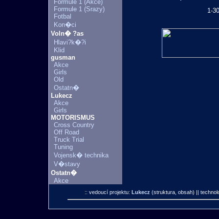
Formule 1 (Akce)
Formule 1 (Srazy)
1-3
Fotbal
Kon�ci
Voln� ?as
Hlavi?k�?i
Klid
gusman
Akce
Girls
Old
Ostatn�
Lukecz
Akce
Girls
MOTORISMUS
Cross Country
Off Road
Truck Trial
Tuning
Vojensk� technika
V�stavy
Ostatn�
Akce
:: vedoucí projektu:
Lukecz
(struktura, obsah)
|| technol