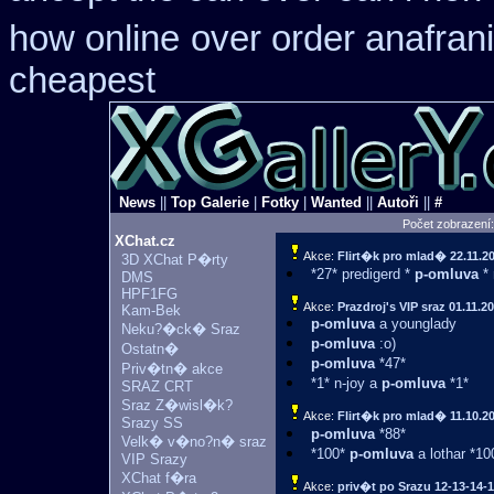
how online
over order anafrani
cheapest
News
||
Top Galerie
|
Fotky
|
Wanted
||
Autoři
||
#
Počet zobrazení
XChat.cz
Akce:
Flirt�k pro mlad�
22.11.2
3D XChat P�rty
*27* predigerd *
p-omluva
* 
DMS
HPF1FG
Akce:
Prazdroj's VIP sraz
01.11.2
Kam-Bek
p-omluva
a younglady
Neku?�ck� Sraz
p-omluva
:o)
Ostatn�
p-omluva
*47*
Priv�tn� akce
*1* n-joy a
p-omluva
*1*
SRAZ CRT
Sraz Z�wisl�k?
Akce:
Flirt�k pro mlad�
11.10.2
Srazy SS
p-omluva
*88*
Velk� v�no?n� sraz
*100*
p-omluva
a lothar *100
VIP Srazy
XChat f�ra
Akce:
priv�t po Srazu 12-13-14-