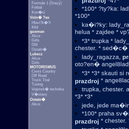
prazdroj
*47*
Formule 1 (Srazy)
Fotbal
*100* ?ty?ka: la
Kon�ci
*100*
Voln� ?as
Hlavi?k�?i
ka�i?ky: lady_r
Klid
helua * zajdee * vp
gusman
Akce
*3* trupka * lad
Girls
Old
chester. * sed�c� 
Ostatn�
Lukecz
lady_ragazza,
pr
Akce
Girls
oto?en� angel8lad
MOTORISMUS
Cross Country
*3* *3* skauti s
Off Road
* ange8lad
Truck Trial
prazdroj
Tuning
trupka, chester.
Vojensk� technika
V�stavy
*3* *3*
Ostatn�
Akce
jede, jede ma�i
*100* praha sv�
* chester.
prazdroj