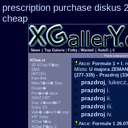
prescription purchase diskus
cheap
News
||
Top Galerie
|
Fotky
|
Wanted
||
Autoři
||
#
Počet zobrazení
XChat.cz
Akce:
Formule 1 + I.
3D XChat P�rty
Místo:
U majora ZEMANA
DMS
HPF1FG
(277-335) - Prazdroj (33
Kam-Bek
prazdroj
, lukecz
Neku?�ck� Sraz
Ostatn�
prazdroj
i.
Priv�tn� akce
prazdroj
ii.
SRAZ CRT
Sraz Z�wisl�k?
prazdroj
iii.
Srazy SS
Velk� v�no?n� sraz
prazdroj
iv.
VIP Srazy
XChat f�ra
Akce:
Formule 1
26.07
XChat P�rty 2