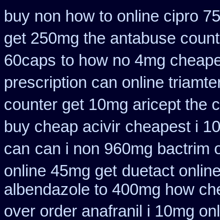
buy non how to online cipro 7
get 250mg the antabuse counte
60caps
to how no 4mg cheapes
prescription can online triamt
counter get 10mg aricept the 
buy cheap acivir
cheapest i 10
can
can i non 960mg bactrim o
online 45mg get
duetact onlin
albendazole to 400mg how che
over order anafranil i 10mg on