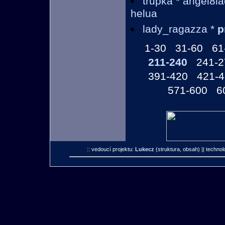
trupka * angel8l
helua
lady_ragazza *
p
1-30
31-60
61
211-240
241-2
391-420
421-
571-600
6
:: vedoucí projektu:
Lukecz
(struktura, obsah)
|| technol