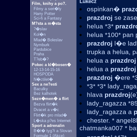
Lukecz
Film, knihy a po?.
ospinkan�
praz
Filmy a seri�ly
Harry Potter
prazdroj
se zase
Sci-fi a Fantasy
M?sta a m�sta
helua *3*
prazdr
?�slav
helua *100* pan
Kol�n
Mlad� Boleslav
prazdroj
l�e lad
Nymburk
Pardubice
trupka a helua,
Praha
T?eb�?
helua a
prazdroj
Pokec a kl�bosen�
helua a
prazdroj
12-13-14-15-16
HOSPODA
prazdroj
�ere *3*
N�ctilet�
Sex a ne?esti
*3* *3* lady_rag
Baculky
Bez kalhotek
hlava
prazdroj
(e
Sezn�men� a flirt
lady_ragazza *85
Bezva flirt�k
Dvacet a v�c
lady_ragazza a
p
Flirt�k pro mlad�
chester. * angel8
L�ska p?es Internet
Sport a adrenalin
chatmanka007 * bar
B�l� tyg?i a Slovan
Formule 1 (Akce)