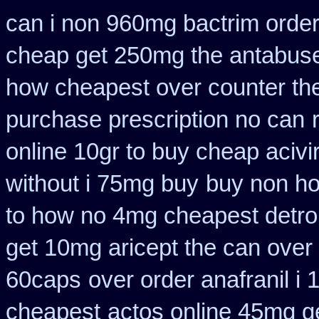
can i non 960mg bactrim order
cheap get 250mg the antabuse
how cheapest over counter th
purchase prescription no can
online 10gr to buy cheap acivi
without i 75mg buy
buy non ho
to how no 4mg cheapest detrol
get 10mg aricept the can over
60caps
over order anafranil i
cheapest
actos online 45mg g