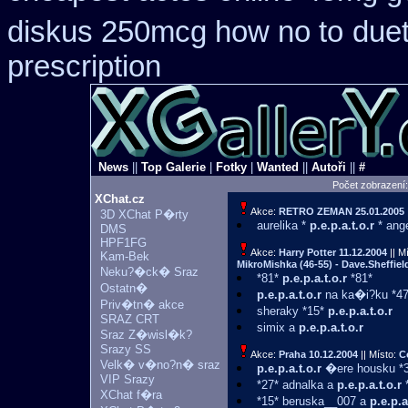
diskus 250mcg how no to
duet
prescription
News
||
Top Galerie
|
Fotky
|
Wanted
||
Autoři
||
#
Počet zobrazení
XChat.cz
Akce:
RETRO ZEMAN
25.01.2005
3D XChat P�rty
aurelika *
p.e.p.a.t.o.r
* ange
DMS
HPF1FG
Akce:
Harry Potter
11.12.2004
|| M
Kam-Bek
MikroMishka (46-55) - Dave.Sheffield
Neku?�ck� Sraz
*81*
p.e.p.a.t.o.r
*81*
Ostatn�
p.e.p.a.t.o.r
na ka�i?ku *47
Priv�tn� akce
sheraky *15*
p.e.p.a.t.o.r
SRAZ CRT
simix a
p.e.p.a.t.o.r
Sraz Z�wisl�k?
Srazy SS
Akce:
Praha
10.12.2004
|| Místo:
C
Velk� v�no?n� sraz
p.e.p.a.t.o.r
�ere housku *3
VIP Srazy
*27* adnalka a
p.e.p.a.t.o.r
*
XChat f�ra
*15* beruska__007 a
p.e.p.a