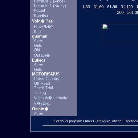
Formule 1 (Akce)
Formule 1 (Srazy)
1-30
31-60
61-90
91-120
Fotbal
360
361-3
Kon�ci
Voln� ?as
Hlavi?k�?i
Klid
gusman
Akce
Girls
Old
Ostatn�
Lukecz
Akce
Girls
MOTORISMUS
Cross Country
Off Road
Truck Trial
Tuning
Vojensk� technika
V�stavy
Ostatn�
Akce
:: vedoucí projektu:
Lukecz
(struktura, obsah)
|| technol