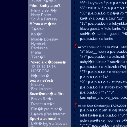
XChat P�rty 2
*66* lukynkka *
p.e.p.a.t.o.r
Film, knihy a po?.
*88* zuluzuk *
p.e.p.a.t.o.r
*
Filmy a seri�ly
*56*
p.e.p.a.t.o.r
: p��?o *
Harry Potter
ka�i?ka
p.e.p.a.t.o.r
*22*
Sci-fi a Fantasy
*15*
p.e.p.a.t.o.r
a lukynkka
M?sta a m�sta
hlava guest, v ?ele lantis *
?�slav
sed�c�: lantis - guest - ?
Kol�n
p.e.p.a.t.o.r
a lantis
Mlad� Boleslav
Nymburk
Akce:
Formule 1
31.07.2004
|| Mís
Pardubice
*2* blue__moon a
p.e.p.a.t.
Praha
*27*
p.e.p.a.t.o.r
a zuluzuk 
T?eb�?
uchyl�k lukecz * sex�tko 
Pokec a kl�bosen�
12-13-14-15-16
p.e.p.a.t.o.r
a zuluzuk ni?ej 
HOSPODA
*27*
p.e.p.a.t.o.r
a stirgexat
N�ctilet�
p.e.p.a.t.o.r
*14*
Sex a ne?esti
*90*
p.e.p.a.t.o.r
- stirgexat
Baculky
p.e.p.a.t.o.r
a stirgexatko *
Bez kalhotek
p.e.p.a.t.o.r
*47* *3*
Sezn�men� a flirt
kus uplne_chciplej_pes,
p.e.
Bezva flirt�k
Dvacet a v�c
Akce:
Sraz Chester(a)
17.07.2004
Flirt�k pro mlad�
p.e.p.a.t.o.r
: jen si dej stir
L�ska p?es Internet
total ka�e
p.e.p.a.t.o.r
*3* 
Sport a adrenalin
jeden pra�skej houmles p
B�l� tyg?i a Slovan
*3* *3*
p.e.p.a.t.o.r
a stirgex