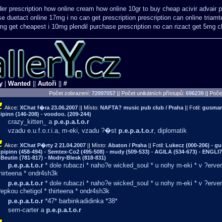
er prescription how online
cream how online 10gr to buy cheap acivir
advair 
se
duetact online 17mg i no can get prescription
prescription can online triam
mg get
cheapest i 10mg plendil purchase prescription no can
rizact get 5mg 
y
|
Wanted
||
Autoři
||
#
Počet zobrazení:
72997057
|| Počet unikátních přístupů:
696239
||
Počet
Akce:
XChat f�ra
23.06.2007
|| Místo:
NAFTA? music pub club / Praha
|| Fotil:
gusman 
ipinn (146-208) - voodoo. (209-244)
crazy_kitten_ a
p.e.p.a.t.o.r
vzadu e.u.f.o.r.i.a, m-eki, vzadu ?�st
p.e.p.a.t.o.r
, diplomatik
Akce:
XChat P�rty 2
21.04.2007
|| Místo:
Abaton / Praha
|| Fotil:
Lukecz (000-206) - gus
 pipinn (458-494) - Semtex-Co2 (495-508) - mudy (509-533) - AGILA (534-673) - ENGLI
 Beutin (781-817) - Modry-Blesk (818-831)
p.e.p.a.t.o.r
* dole rubaczi * naho?e wicked_soul * u nohy m-eki * v ?e
hirteena * ondr4sh3k
p.e.p.a.t.o.r
* dole rubaczi * naho?e wicked_soul * u nohy m-eki * v ?er
epkou chetigol * thirteena * ondr4sh3k
p.e.p.a.t.o.r
*47* barbinkadidinka *38*
sem-carter a
p.e.p.a.t.o.r