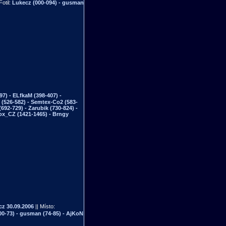
Fotil:
Lukecz (000-094) - gusman
97) - ELfkaM (398-407) -
n (526-582) - Semtex-Co2 (583-
692-729) - Zarubik (730-824) -
Fox_CZ (1421-1465) - Brngy
cz
30.09.2006
|| Místo:
0-73) - gusman (74-85) - AjKoN