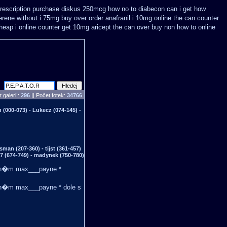
prescription purchase diskus 250mcg how no to
diabecon can i get how
terene without i 75mg buy
over order anafranil i 10mg online the can counter
cheap
i online counter get 10mg aricept the can over
buy non how to online
 galerií:
296
|| Počet fotek:
34766
(000-073) - Lukecz (074-145) -
man (207-360) - tijst (361-457)
77 (674-749) - madynek (750-780)
rven�m max___payne *
ven�m max___payne * dole s