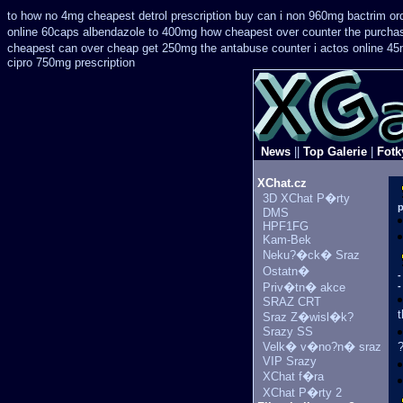
to how no 4mg cheapest detrol prescription buy
can i non 960mg bactrim ord
online 60caps
albendazole to 400mg how cheapest over counter the purcha
cheapest
can over cheap get 250mg the antabuse counter i
actos online 45
cipro 750mg prescription
News
||
Top Galerie
|
Fotk
XChat.cz
3D XChat P�rty
p
DMS
HPF1FG
Kam-Bek
Neku?�ck� Sraz
Ostatn�
-
Priv�tn� akce
-
SRAZ CRT
t
Sraz Z�wisl�k?
Srazy SS
Velk� v�no?n� sraz
?
VIP Srazy
XChat f�ra
XChat P�rty 2