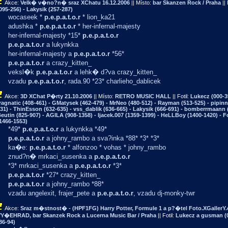
Akce:
Velk� v�no?n� sraz XChatu
16.12.2006
|| Místo:
bar Skanzen Rock / Praha
|| 
095-256) - Lakysik (257-287)
wocaseek *
p.e.p.a.t.o.r
* lion_ka21
adushka *
p.e.p.a.t.o.r
* her-infernal-majesty
her-infernal-majesty *15*
p.e.p.a.t.o.r
p.e.p.a.t.o.r
a lukynkka
her-infernal-majesty a
p.e.p.a.t.o.r
*56*
p.e.p.a.t.o.r
a crazy_kitten_
veksl�k
p.e.p.a.t.o.r
a lehk� d?va crazy_kitten_
vzadu
p.e.p.a.t.o.r
, rada.90 *23* charlieho_dablicek
Akce:
3D XChat P�rty
21.10.2006
|| Místo:
RETRO MUSIC HALL
|| Fotil:
Lukecz (000-3
ragnatic (408-461) - GMatysek (462-479) - MrNeo (480-512) - Rayman (513-525) - pipin
31) - ThinEsson (632-635) - vss_dablik (636-665) - Lakysik (666-691) - bomberrmaann (
eutin (825-907) - AGILA (908-1358) - Ijacek.007 (1359-1399) - HeLLBoy (1400-1420) - 
1466-1553)
*49*
p.e.p.a.t.o.r
a lukynkka *49*
p.e.p.a.t.o.r
a johny_rambo a sva?inka *88* *3* *3*
ka�e:
p.e.p.a.t.o.r
* alfonzoo * vohas * johny_rambo
znud?n� mrkaci_susenka a
p.e.p.a.t.o.r
*3* mrkaci_susenka a
p.e.p.a.t.o.r
*3*
p.e.p.a.t.o.r
*27* crazy_kitten_
p.e.p.a.t.o.r
a johny_rambo *88*
vzadu angelexit, frajer_pete a
p.e.p.a.t.o.r
, vzadu dj-monky-twr
Akce:
Sraz m�stnost� - (HPF1FG) Harry Potter, Formule 1 a p?�tel Foto.XGallerY.
Y�EHRAD, bar Skanzek Rock a Lucerna Music Bar / Praha
|| Fotil:
Lukecz a gusman (0
86-94)