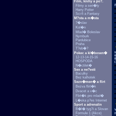
Film, knihy a po?.
(
Filmy a seri�ly
Harry Potter
Sci-fi a Fantasy
M?sta a m�sta
?�slav
Kol�n
Mlad� Boleslav
Nymburk
Pardubice
Praha
T?eb�?
f
Pokec a kl�bosen�
6
12-13-14-15-16
B
HOSPODA
(
N�ctilet�
Sex a ne?esti
Baculky
Bez kalhotek
Sezn�men� a flirt
Bezva flirt�k
Dvacet a v�c
Flirt�k pro mlad�
L�ska p?es Internet
Sport a adrenalin
B�l� tyg?i a Slovan
V
Formule 1 (Akce)
(