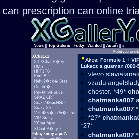
can
prescription can online tr
News
||
Top Galerie
|
Fotky
|
Wanted
||
Autoři
||
#
Počet zobrazení
XChat.cz
Akce:
Formule 1 + VI
3D XChat P�rty
Lukecz a gusman (000-5
DMS
HPF1FG
vlevo slaviafana
Kam-Bek
Neku?�ck� Sraz
vzadu angel8lad
Ostatn�
chester. *49*
ch
Priv�tn� akce
SRAZ CRT
chatmanka007
a
Sraz Z�wisl�k?
Srazy SS
chatmanka007
*
Velk� v�no?n� sraz
*27*
chatmanka
VIP Srazy
XChat f�ra
*27*
XChat P�rty 2
Film, knihy a po?.
chatmanka007
*
Filmy a seri�ly