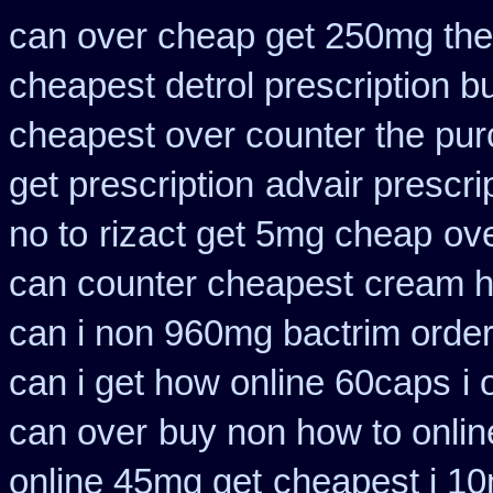
can over cheap get 250mg the
cheapest detrol prescription b
cheapest over counter the pu
get prescription
advair prescr
no to
rizact get 5mg cheap
ove
can counter cheapest
cream h
can i non 960mg bactrim order
can i get how online 60caps
i
can over
buy non how to onlin
online 45mg get
cheapest i 10