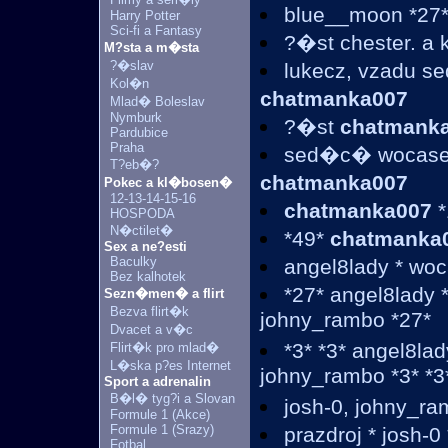
blue__moon *27
Harry Potter
Sci-fi a Fantasy
?�st chester. a
M?sta a m�sta
?�slav
lukecz, vzadu se
Kol�n
chatmanka007
Mlad� Boleslav
Nymburk
?�st
chatmank
Pardubice
Praha
sed�c� wocaseek
T?eb�?
chatmanka007
Pokec a kl�bosen�
12-13-14-15-16
chatmanka007
*
HOSPODA
N�ctilet�
*49*
chatmanka
Sex a ne?esti
Baculky
angel8lady * wo
Bez kalhotek
*27* angel8lady 
Sezn�men� a flirt
Bezva flirt�k
johny_rambo *27*
Dvacet a v�c
*3* *3* angel8la
Flirt�k pro mlad�
L�ska p?es Internet
johny_rambo *3* *3
Sport a adrenalin
B�l� tyg?i a Slovan
josh-0, johny_r
Formule 1 (Akce)
Formule 1 (Srazy)
prazdroj * josh-0
Fotbal