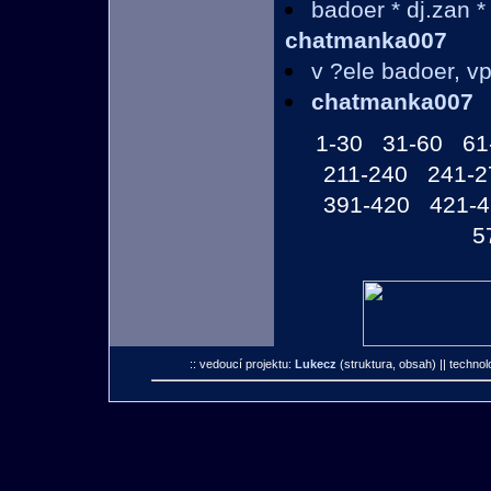
badoer * dj.zan * 
chatmanka007
v ?ele badoer, v
chatmanka007
1-30
31-60
61
211-240
241-2
391-420
421-
5
:: vedoucí projektu:
Lukecz
(struktura, obsah)
|| technol