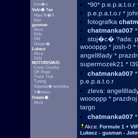
*90* p.e.p.a.t.o.r
Kon�ci
Voln� ?as
p.e.p.a.t.o.r * j
Hlavi?k�?i
Klid
fotografka
chatm
gusman
chatmanka007
*
Akce
Girls
stoj�c� ?ada: p
Old
Ostatn�
woooppp * josh-0 *
Lukecz
Akce
angel8lady * prazdro
Girls
MOTORISMUS
supermozek21 * l
Cross Country
Off Road
chatmanka007
*
Truck Trial
p.e.p.a.t.o.r
Tuning
Vojensk� technika
zleva: angel8lad
V�stavy
woooppp * prazdro
Ostatn�
Akce
targo
chatmanka007
*
Akce:
Formule 1 + VI
Lukecz - gusman - John