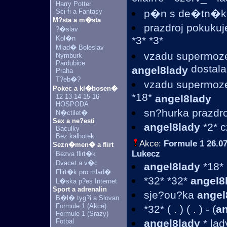
Harry Potter
Sci-fi a Fantasy
p�n s de�tn�kem
M?sta a m�sta
prazdroj pokukuj
?�slav
Kol�n
*3* *3*
Mlad� Boleslav
vzadu supermozek
Nymburk
Pardubice
dostala
angel8lady
Praha
T?eb�?
vzadu supermozek
Pokec a kl�bosen�
*18*
12-13-14-15-16
angel8lady
HOSPODA
sn?hurka prazdro
N�ctilet�
Sex a ne?esti
angel8lady
*2* c
Baculky
Bez kalhotek
Akce:
Formule 1
26.07
Sezn�men� a flirt
Lukecz
Bezva flirt�k
Dvacet a v�c
angel8lady
*18* 
Flirt�k pro mlad�
*32* *32*
angel8
L�ska p?es Internet
Sport a adrenalin
sje?ou?ka
angel
B�l� tyg?i a Slovan
Formule 1 (Akce)
*32* ( . ) ( . ) - (
a
Formule 1 (Srazy)
Fotbal
angel8lady
* la