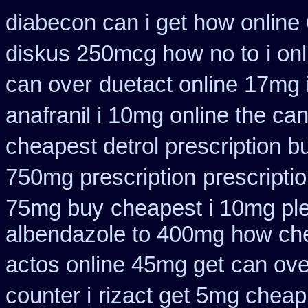
diabecon can i get how online
diskus 250mcg how no to
i on
can over
duetact online 17mg i
anafranil i 10mg online the ca
cheapest detrol prescription b
750mg prescription
prescripti
75mg buy
cheapest i 10mg ple
albendazole to 400mg how che
actos online 45mg get
can ove
counter i
rizact get 5mg cheap