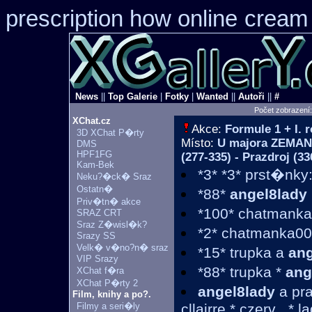
prescription how online
cream 
News
||
Top Galerie
|
Fotky
|
Wanted
||
Autoři
||
#
Počet zobrazení
XChat.cz
Akce:
Formule 1 + I.
3D XChat P�rty
Místo:
U majora ZEMANA
DMS
HPF1FG
(277-335) - Prazdroj (33
Kam-Bek
*3* *3* prst�nky
Neku?�ck� Sraz
Ostatn�
*88*
angel8lady
Priv�tn� akce
*100* chatmank
SRAZ CRT
Sraz Z�wisl�k?
*2* chatmanka00
Srazy SS
Velk� v�no?n� sraz
*15* trupka a
ang
VIP Srazy
*88* trupka *
ang
XChat f�ra
XChat P�rty 2
angel8lady
a pra
Film, knihy a po?.
Filmy a seri�ly
cllairre * czerv_ * 