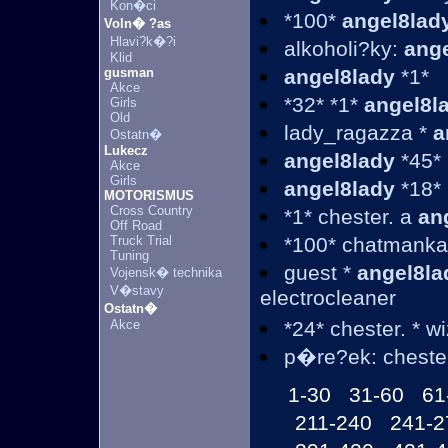
Kon�ci
*100*
angel8lad
Voln� ?as
Hlavi?k�?i
alkoholi?ky:
ang
Klid
gusman
angel8lady
*1*
Akce
*32* *1*
angel8l
Girls
Old
lady_ragazza *
a
Ostatn�
Lukecz
angel8lady
*45* 
Akce
Girls
angel8lady
*18*
MOTORISMUS
Cross Country
*1* chester. a
an
Off Road
Truck Trial
*100* chatmank
Tuning
guest *
angel8la
Vojensk� technika
V�stavy
electrocleaner
Ostatn�
Akce
*24* chester. * w
p�re?ek: cheste
1-30
31-60
61
211-240
241-2