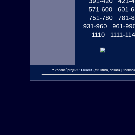
391-420
421-
571-600
601-6
751-780
781-
931-960
961-99
1110
1111-11
:: vedoucí projektu:
Lukecz
(struktura, obsah)
|| technol