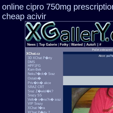
online cipro 750mg prescriptio
cheap acivir
News
||
Top Galerie
|
Fotky
|
Wanted
||
Autoři
||
#
Počet zobrazení
XChat.cz
Akce:
pa?b
3D XChat P�rty
DMS
HPF1FG
Kam-Bek
Neku?�ck� Sraz
Ostatn�
Priv�tn� akce
SRAZ CRT
Sraz Z�wisl�k?
Srazy SS
Velk� v�no?n� sraz
VIP Srazy
XChat f�ra
XChat P�rty 2