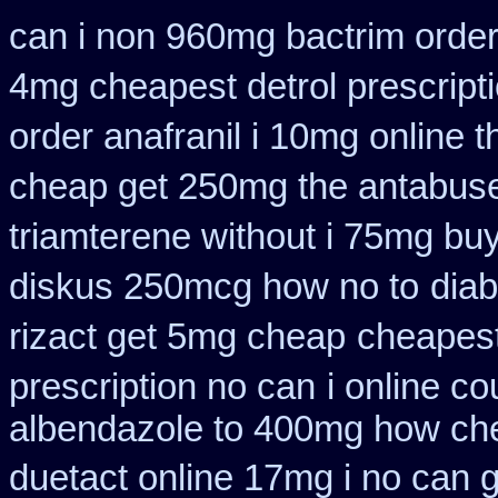
can i non 960mg bactrim order
4mg cheapest detrol prescript
order anafranil i 10mg online 
cheap get 250mg the antabuse
triamterene without i 75mg bu
diskus 250mcg how no to
diab
rizact get 5mg cheap
cheapest
prescription no can
i online c
albendazole to 400mg how che
duetact online 17mg i no can g