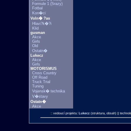
Formule 1 (Srazy)
Fotbal
Kon�ci
Voln� ?as
Hlavi?k�?i
Klid
gusman
Akce
Girls
Old
Ostatn�
Lukecz
Akce
Girls
MOTORISMUS
Cross Country
Off Road
Truck Trial
Tuning
Vojensk� technika
V�stavy
Ostatn�
Akce
:: vedoucí projektu:
Lukecz
(struktura, obsah)
|| technol