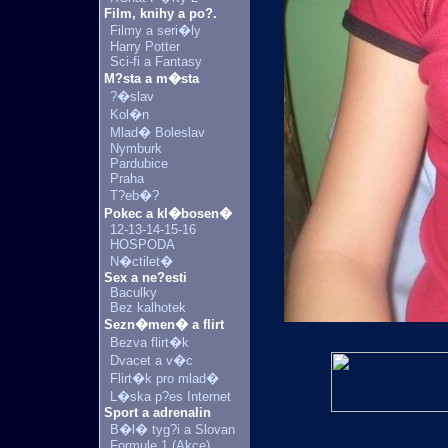
Film, knihy a po?.
Filmy a seri�ly
Harry Potter
Sci-fi a Fantasy
M?sta a m�sta
?�slav
Kol�n
Mlad� Boleslav
Nymburk
Pardubice
Praha
T?eb�?
Pokec a kl�bosen�
12-13-14-15-16
HOSPODA
N�ctilet�
Sex a ne?esti
Baculky
Bez kalhotek
Sezn�men� a flirt
Bezva flirt�k
Dvacet a v�c
Flirt�k pro mlad�
L�ska p?es Internet
Sport a adrenalin
B�l� tyg?i a Slovan
Formule 1 (Akce)