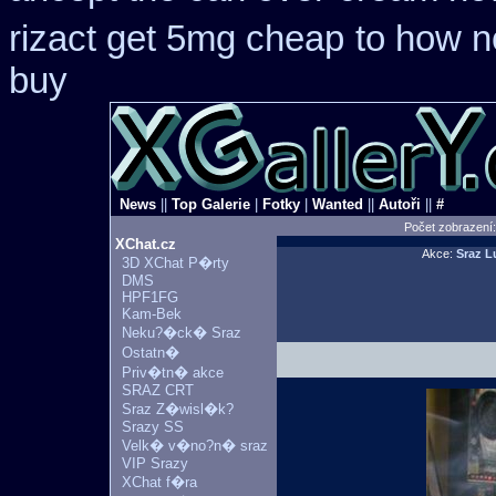
rizact get 5mg cheap
to how n
buy
News
||
Top Galerie
|
Fotky
|
Wanted
||
Autoři
||
#
Počet zobrazení
XChat.cz
Akce:
Sraz L
3D XChat P�rty
DMS
HPF1FG
Kam-Bek
Neku?�ck� Sraz
Ostatn�
Priv�tn� akce
SRAZ CRT
Sraz Z�wisl�k?
Srazy SS
Velk� v�no?n� sraz
VIP Srazy
XChat f�ra