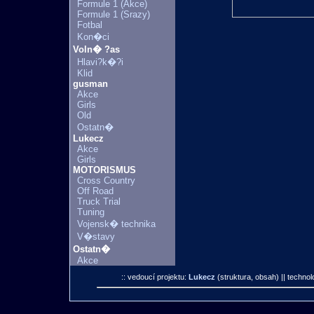
Formule 1 (Akce)
Formule 1 (Srazy)
Fotbal
Kon�ci
Voln� ?as
Hlavi?k�?i
Klid
gusman
Akce
Girls
Old
Ostatn�
Lukecz
Akce
Girls
MOTORISMUS
Cross Country
Off Road
Truck Trial
Tuning
Vojensk� technika
V�stavy
Ostatn�
Akce
:: vedoucí projektu:
Lukecz
(struktura, obsah)
|| technol