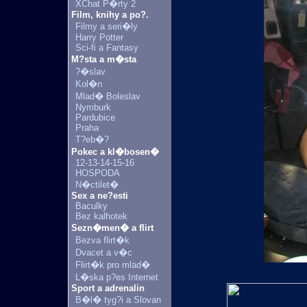
XChat P�rty 2
Film, knihy a po?.
Filmy a seri�ly
Harry Potter
Sci-fi a Fantasy
M?sta a m�sta
?�slav
Kol�n
Mlad� Boleslav
Nymburk
Pardubice
Praha
T?eb�?
Pokec a kl�bosen�
12-13-14-15-16
HOSPODA
N�ctilet�
Sex a ne?esti
Baculky
Bez kalhotek
Sezn�men� a flirt
Bezva flirt�k
Dvacet a v�c
Flirt�k pro mlad�
L�ska p?es Internet
Sport a adrenalin
B�l� tyg?i a Slovan