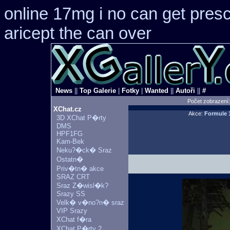
online 17mg i no can get presc
aricept the can over
News
||
Top Galerie
|
Fotky
|
Wanted
||
Autoři
||
#
Počet zobrazení
XChat.cz
Akce:
Formule 
3D XChat P�rty
DMS
HPF1FG
Kam-Bek
Neku?�ck� Sraz
Ostatn�
Priv�tn� akce
SRAZ CRT
Sraz Z�wisl�k?
Srazy SS
Velk� v�no?n� sraz
VIP Srazy
XChat f�ra
XChat P�rty 2