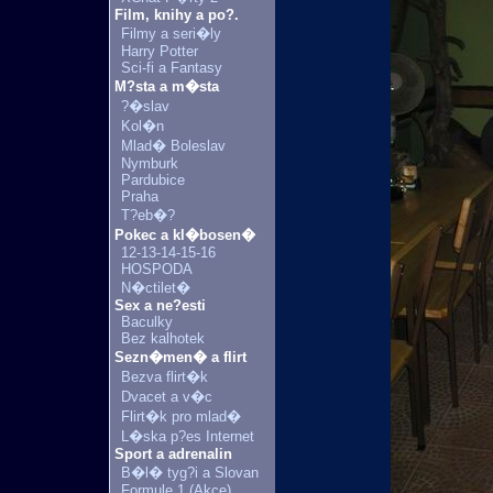
Film, knihy a po?.
Filmy a seri�ly
Harry Potter
Sci-fi a Fantasy
M?sta a m�sta
?�slav
Kol�n
Mlad� Boleslav
Nymburk
Pardubice
Praha
T?eb�?
Pokec a kl�bosen�
12-13-14-15-16
HOSPODA
N�ctilet�
Sex a ne?esti
Baculky
Bez kalhotek
Sezn�men� a flirt
Bezva flirt�k
Dvacet a v�c
Flirt�k pro mlad�
L�ska p?es Internet
Sport a adrenalin
B�l� tyg?i a Slovan
Formule 1 (Akce)