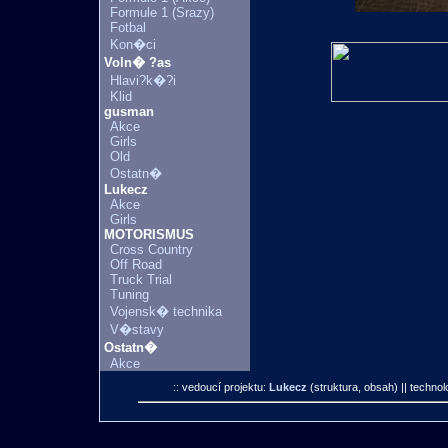
Formule 1 (Srazy)
Fotbal
Kon�ci
Voln� ?as
Hlavi?k�?i
Klid
gusman
Akce
Girls
Old
Ostatn�
Lukecz
Akce
Girls
MOTORISMUS
Cross Country
Off Road
Truck Trial
Tuning
Vojensk� technika
V�stavy
Ostatn�
Akce
:: vedoucí projektu:
Lukecz
(struktura, obsah)
|| technol