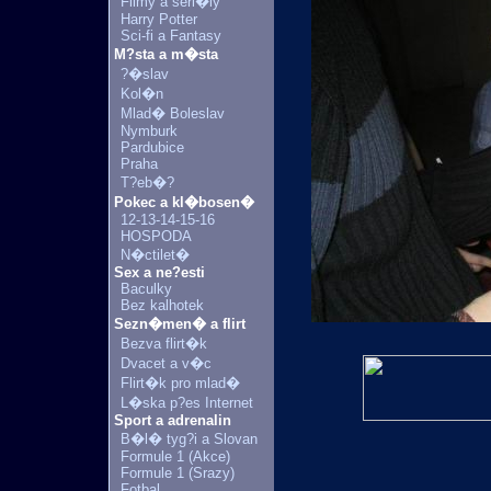
Filmy a seri�ly
Harry Potter
Sci-fi a Fantasy
M?sta a m�sta
?�slav
Kol�n
Mlad� Boleslav
Nymburk
Pardubice
Praha
T?eb�?
Pokec a kl�bosen�
12-13-14-15-16
HOSPODA
N�ctilet�
Sex a ne?esti
Baculky
Bez kalhotek
Sezn�men� a flirt
Bezva flirt�k
Dvacet a v�c
Flirt�k pro mlad�
L�ska p?es Internet
Sport a adrenalin
B�l� tyg?i a Slovan
Formule 1 (Akce)
Formule 1 (Srazy)
Fotbal