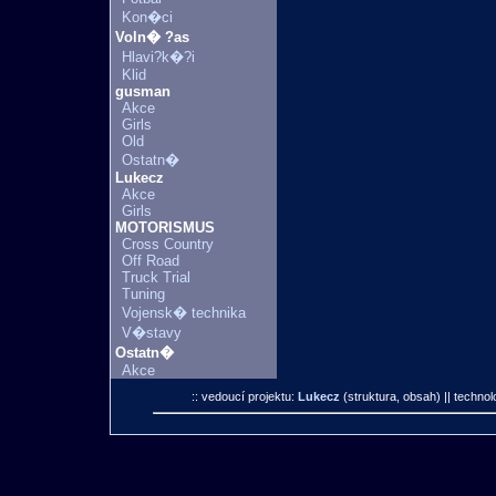
Kon�ci
Voln� ?as
Hlavi?k�?i
Klid
gusman
Akce
Girls
Old
Ostatn�
Lukecz
Akce
Girls
MOTORISMUS
Cross Country
Off Road
Truck Trial
Tuning
Vojensk� technika
V�stavy
Ostatn�
Akce
:: vedoucí projektu:
Lukecz
(struktura, obsah)
|| technol