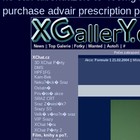
purchase
advair prescription
News
||
Top Galerie
|
Fotky
|
Wanted
||
Autoři
||
#
Počet zobrazení
XChat.cz
Akce:
Formule 1
21.02.2004
|| Míst
3D XChat P�rty
DMS
HPF1FG
Kam-Bek
Neku?�ck� Sraz
Ostatn�
Priv�tn� akce
SRAZ CRT
Sraz Z�wisl�k?
Srazy SS
Velk� v�no?n� sraz
VIP Srazy
XChat f�ra
XChat P�rty 2
Film, knihy a po?.