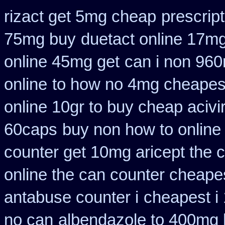
rizact get 5mg cheap
prescript
75mg buy
duetact online 17mg
online 45mg get
can i non 960
online
to how no 4mg cheapest 
online 10gr to buy cheap acivi
60caps
buy non how to online
counter get 10mg aricept the 
online the can counter cheape
antabuse counter i
cheapest i
no can
albendazole to 400mg 