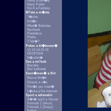
Filmy a seri�ly
Harry Potter
Sci-fi a Fantasy
M?sta a m�sta
?�slav
Kol�n
Mlad� Boleslav
Nymburk
Pardubice
Praha
T?eb�?
Pokec a kl�bosen�
12-13-14-15-16
HOSPODA
N�ctilet�
Sex a ne?esti
Baculky
Bez kalhotek
Sezn�men� a flirt
Bezva flirt�k
Dvacet a v�c
Flirt�k pro mlad�
L�ska p?es Internet
Sport a adrenalin
B�l� tyg?i a Slovan
Formule 1 (Akce)
Formule 1 (Srazy)
Fotbal