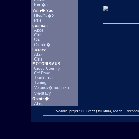
Kon�ci
Voln� ?as
Hlavi?k�?i
Klid
gusman
Akce
Girls
Old
Ostatn�
Lukecz
Akce
Girls
MOTORISMUS
Cross Country
Off Road
Truck Trial
Tuning
Vojensk� technika
V�stavy
Ostatn�
Akce
:: vedoucí projektu:
Lukecz
(struktura, obsah)
|| technol