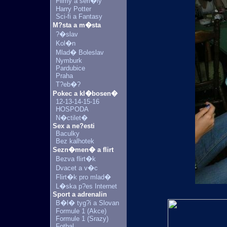
Filmy a seri�ly
Harry Potter
Sci-fi a Fantasy
M?sta a m�sta
?�slav
Kol�n
Mlad� Boleslav
Nymburk
Pardubice
Praha
T?eb�?
Pokec a kl�bosen�
12-13-14-15-16
HOSPODA
N�ctilet�
Sex a ne?esti
Baculky
Bez kalhotek
Sezn�men� a flirt
Bezva flirt�k
Dvacet a v�c
Flirt�k pro mlad�
L�ska p?es Internet
Sport a adrenalin
B�l� tyg?i a Slovan
Formule 1 (Akce)
Formule 1 (Srazy)
Fotbal