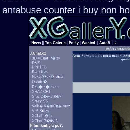
antabuse counter i
buy non ho
News
||
Top Galerie
|
Fotky
|
Wanted
||
Autoři
||
#
Počet zobrazení
XChat.cz
Akce:
Formule 1 + I. rok U majora ZE
3D XChat P�rty
gusma
DMS
HPF1FG
Kam-Bek
Neku?�ck� Sraz
Ostatn�
Priv�tn� akce
SRAZ CRT
Sraz Z�wisl�k?
Srazy SS
Velk� v�no?n� sraz
VIP Srazy
XChat f�ra
XChat P�rty 2
Film, knihy a po?.