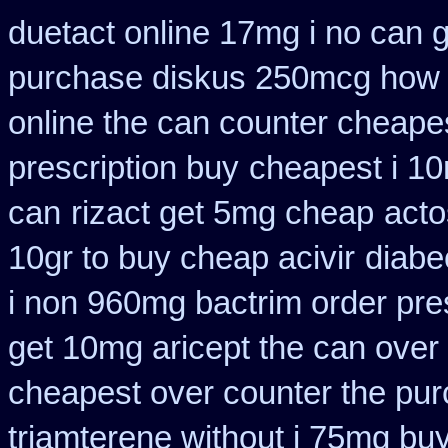
duetact online 17mg i no can g
purchase diskus 250mcg how 
online the can counter cheape
prescription buy
cheapest i 10
can
rizact get 5mg cheap
acto
10gr to buy cheap acivir
diabe
i non 960mg bactrim order pre
get 10mg aricept the can over
cheapest over counter the pu
triamterene without i 75mg bu