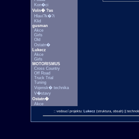
Kon�ci
Voln� ?as
Hlavi?k�?i
Klid
gusman
Akce
Girls
Old
Ostatn�
Lukecz
Akce
Girls
MOTORISMUS
Cross Country
Off Road
Truck Trial
Tuning
Vojensk� technika
V�stavy
Ostatn�
Akce
:: vedoucí projektu:
Lukecz
(struktura, obsah)
|| technol