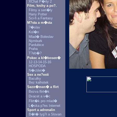
XChat P�rty 2
Film, knihy a po?.
Filmy a seri�ly
Harry Potter
Sci-fi a Fantasy
M?sta a m�sta
?�slav
Kol�n
Mlad� Boleslav
Nymburk
Pardubice
Praha
T?eb�?
Pokec a kl�bosen�
12-13-14-15-16
HOSPODA
N�ctilet�
Sex a ne?esti
Baculky
Bez kalhotek
Sezn�men� a flirt
Bezva flirt�k
Dvacet a v�c
Flirt�k pro mlad�
L�ska p?es Internet
Sport a adrenalin
B�l� tyg?i a Slovan