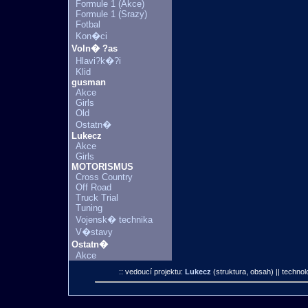
Formule 1 (Akce)
Formule 1 (Srazy)
Fotbal
Kon�ci
Voln� ?as
Hlavi?k�?i
Klid
gusman
Akce
Girls
Old
Ostatn�
Lukecz
Akce
Girls
MOTORISMUS
Cross Country
Off Road
Truck Trial
Tuning
Vojensk� technika
V�stavy
Ostatn�
Akce
:: vedoucí projektu:
Lukecz
(struktura, obsah)
|| technol