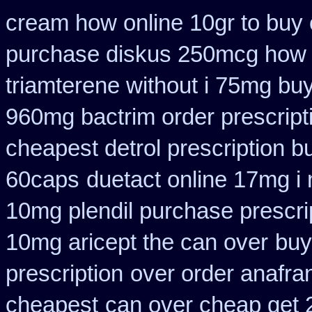
cream how online 10gr to buy 
purchase diskus 250mcg how 
triamterene without i 75mg bu
960mg bactrim order prescript
cheapest detrol prescription b
60caps
duetact online 17mg i 
10mg plendil purchase prescri
10mg aricept the can over
buy
prescription
over order anafran
cheapest
can over cheap get 