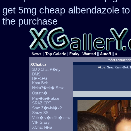
get 5mg cheap
albendazole t
the purchase
News
||
Top Galerie
|
Fotky
|
Wanted
||
Autoři
||
#
Počet zobrazení
XChat.cz
Akce:
Sraz Kam-Bek
1
3D XChat P�rty
DMS
HPF1FG
Kam-Bek
Neku?�ck� Sraz
Ostatn�
Priv�tn� akce
SRAZ CRT
Sraz Z�wisl�k?
Srazy SS
Velk� v�no?n� sraz
VIP Srazy
XChat f�ra