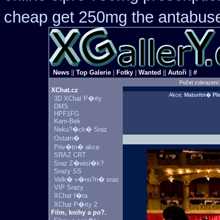
cheap get 250mg the antabuse
News
||
Top Galerie
|
Fotky
|
Wanted
||
Autoři
||
#
Počet zobrazení
XChat.cz
Akce:
Maturitn� P
3D XChat P�rty
DMS
HPF1FG
Kam-Bek
Neku?�ck� Sraz
Ostatn�
Priv�tn� akce
SRAZ CRT
Sraz Z�wisl�k?
Srazy SS
Velk� v�no?n� sraz
VIP Srazy
XChat f�ra
XChat P�rty 2
Film, knihy a po?.