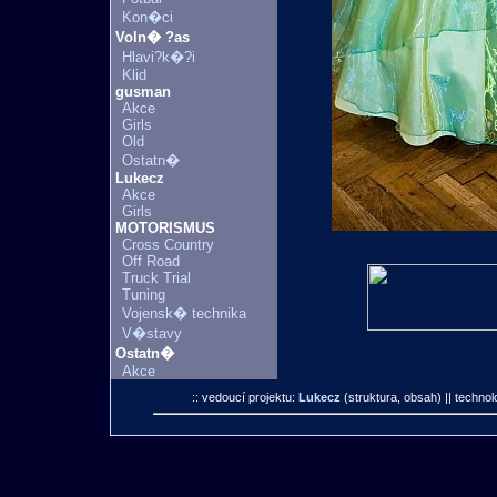
Kon�ci
Voln� ?as
Hlavi?k�?i
Klid
gusman
Akce
Girls
Old
Ostatn�
Lukecz
Akce
Girls
MOTORISMUS
Cross Country
Off Road
Truck Trial
Tuning
Vojensk� technika
V�stavy
Ostatn�
Akce
:: vedoucí projektu:
Lukecz
(struktura, obsah)
|| technol