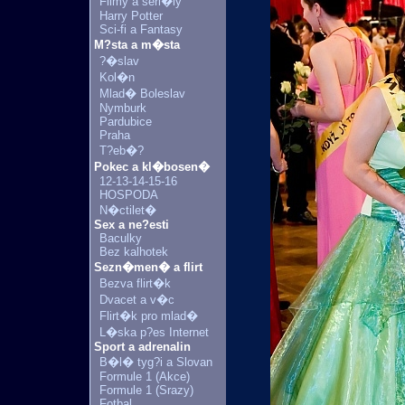
Filmy a seri�ly
Harry Potter
Sci-fi a Fantasy
M?sta a m�sta
?�slav
Kol�n
Mlad� Boleslav
Nymburk
Pardubice
Praha
T?eb�?
Pokec a kl�bosen�
12-13-14-15-16
HOSPODA
N�ctilet�
Sex a ne?esti
Baculky
Bez kalhotek
Sezn�men� a flirt
Bezva flirt�k
Dvacet a v�c
Flirt�k pro mlad�
L�ska p?es Internet
Sport a adrenalin
B�l� tyg?i a Slovan
Formule 1 (Akce)
Formule 1 (Srazy)
Fotbal