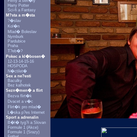
Filmy a seri�ly
Harry Potter
Sci-fi a Fantasy
M?sta a m�sta
?�slav
Kol�n
Mlad� Boleslav
Nymburk
Pardubice
Praha
T?eb�?
Pokec a kl�bosen�
12-13-14-15-16
HOSPODA
N�ctilet�
Sex a ne?esti
Baculky
Bez kalhotek
Sezn�men� a flirt
Bezva flirt�k
Dvacet a v�c
Flirt�k pro mlad�
L�ska p?es Internet
Sport a adrenalin
B�l� tyg?i a Slovan
Formule 1 (Akce)
Formule 1 (Srazy)
Fotbal