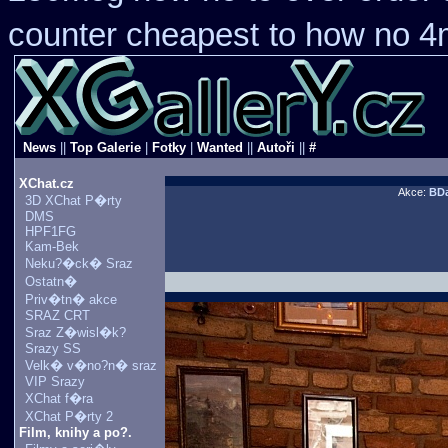
counter cheapest
to how no 4m
News
||
Top Galerie
|
Fotky
|
Wanted
||
Autoři
||
#
XChat.cz
Akce:
BDa
3D XChat P�rty
DMS
HPF1FG
Kam-Bek
Neku?�ck� Sraz
Ostatn�
Priv�tn� akce
SRAZ CRT
Sraz Z�wisl�k?
Srazy SS
Velk� v�no?n� sraz
VIP Srazy
XChat f�ra
XChat P�rty 2
Film, knihy a po?.