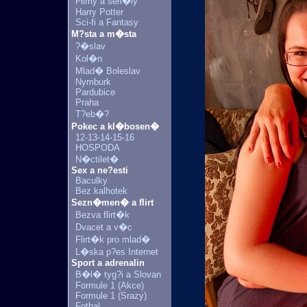
Filmy a seri�ly
Harry Potter
Sci-fi a Fantasy
M?sta a m�sta
?�slav
Kol�n
Mlad� Boleslav
Nymburk
Pardubice
Praha
T?eb�?
Pokec a kl�bosen�
12-13-14-15-16
HOSPODA
N�ctilet�
Sex a ne?esti
Baculky
Bez kalhotek
Sezn�men� a flirt
Bezva flirt�k
Dvacet a v�c
Flirt�k pro mlad�
L�ska p?es Internet
Sport a adrenalin
B�l� tyg?i a Slovan
Formule 1 (Akce)
Formule 1 (Srazy)
Fotbal