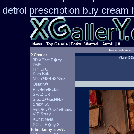
detrol prescription buy
cream h
News
||
Top Galerie
|
Fotky
|
Wanted
||
Autoři
||
#
Počet zobrazení
XChat.cz
Akce:
BDa
3D XChat P�rty
DMS
HPF1FG
Kam-Bek
Neku?�ck� Sraz
Ostatn�
Priv�tn� akce
SRAZ CRT
Sraz Z�wisl�k?
Srazy SS
Velk� v�no?n� sraz
VIP Srazy
XChat f�ra
XChat P�rty 2
Film, knihy a po?.