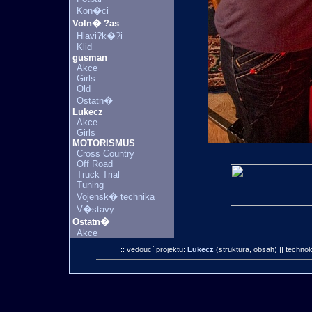
Kon�ci
Voln� ?as
Hlavi?k�?i
Klid
gusman
Akce
Girls
Old
Ostatn�
Lukecz
Akce
Girls
MOTORISMUS
Cross Country
Off Road
Truck Trial
Tuning
Vojensk� technika
V�stavy
Ostatn�
Akce
:: vedoucí projektu:
Lukecz
(struktura, obsah)
|| technol