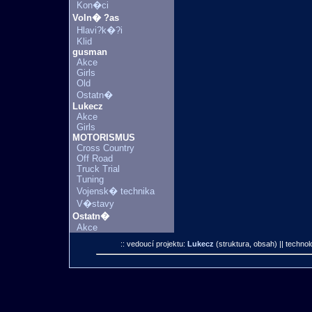
Kon�ci
Voln� ?as
Hlavi?k�?i
Klid
gusman
Akce
Girls
Old
Ostatn�
Lukecz
Akce
Girls
MOTORISMUS
Cross Country
Off Road
Truck Trial
Tuning
Vojensk� technika
V�stavy
Ostatn�
Akce
:: vedoucí projektu:
Lukecz
(struktura, obsah)
|| technol