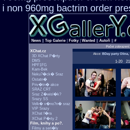
i non 960mg bactrim order pre
News
||
Top Galerie
|
Fotky
|
Wanted
||
Autoři
||
#
Počet zobrazení
XChat.cz
Akce:
BDay party Olin
3D XChat P�rty
DMS
1-20
21
HPF1FG
Kam-Bek
Neku?�ck� Sraz
Ostatn�
Priv�tn� akce
SRAZ CRT
Sraz Z�wisl�k?
Srazy SS
Velk� v�no?n� sraz
VIP Srazy
XChat f�ra
XChat P�rty 2
Film, knihy a po?.
Filmy a seri�ly