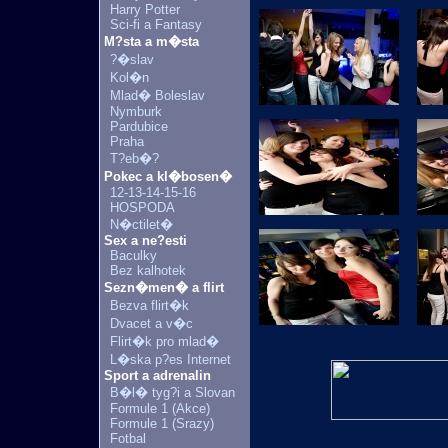
Harry Potter
Sci-fi a Fantasy
M?sta a m�sta
?�slav
Kol�n
Mlad� Boleslav
Nymburk
Pardubice
Praha
T?eb�?
Pokec a kl�bosen�
12-13-14-15-16
HOSPODA
N�ctilet�
Sex a ne?esti
Baculky
Bez kalhotek
Sezn�men� a flirt
Bezva flirt�k
Dvacet a v�c
Flirt�k pro mlad�
L�ska p?es Internet
Sport a adrenalin
B�l� tyg?i a Slovan
Formule 1 (Akce)
Formule 1 (Srazy)
Fotbal