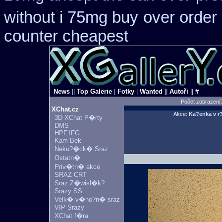
without i 75mg buy
over order 
counter cheapest
News
||
Top Galerie
|
Fotky
|
Wanted
||
Autoři
||
#
Počet zobrazení
XChat.cz
Akce:
Ka?enka v
3D XChat P�rty
DMS
HPF1FG
Kam-Bek
Neku?�ck� Sraz
Ostatn�
Priv�tn� akce
SRAZ CRT
Sraz Z�wisl�k?
Srazy SS
Velk� v�no?n� sraz
VIP Srazy
XChat f�ra