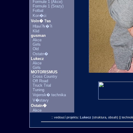
Formule 1 (Akce)
Formule 1 (Srazy)
Fotbal
Kon�ci
Voln� ?as
Hlavi?k�?i
Klid
gusman
Akce
Girls
Old
Ostatn�
Lukecz
Akce
Girls
MOTORISMUS
Cross Country
Off Road
Truck Trial
Tuning
Vojensk� technika
V�stavy
Ostatn�
Akce
:: vedoucí projektu:
Lukecz
(struktura, obsah)
|| technol