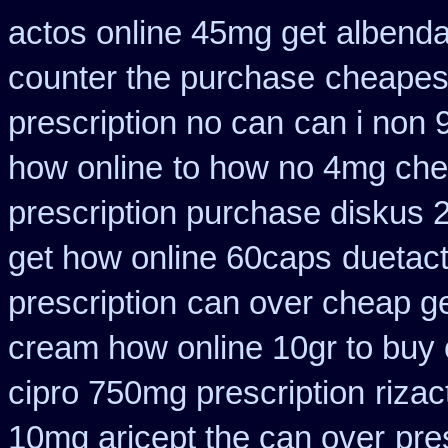
actos online 45mg get
albenda
counter the purchase
cheapest
prescription no can
can i non 
how online
to how no 4mg chea
prescription purchase diskus
get how online 60caps
duetact
prescription
can over cheap ge
cream how online 10gr to buy 
cipro 750mg prescription
riza
10mg aricept the can over
pre