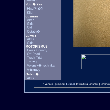
Voln� ?as
Hlavi?k�?i
Klid
gusman
Akce
Girls
Old
Ostatn�
Lukecz
Akce
Girls
MOTORISMUS
Cross Country
Off Road
Truck Trial
Tuning
Vojensk� technika
V�stavy
Ostatn�
Akce
:: vedoucí projektu:
Lukecz
(struktura, obsah)
|| technol