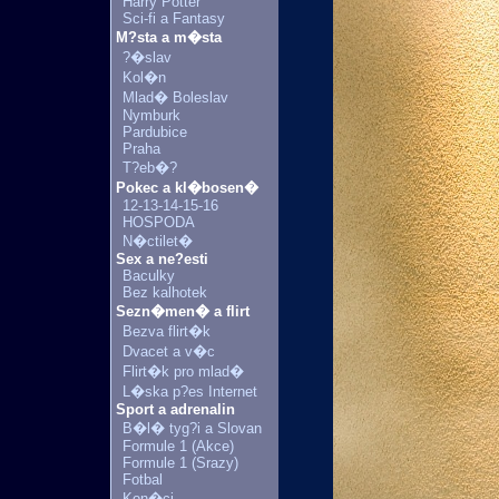
Harry Potter
Sci-fi a Fantasy
M?sta a m�sta
?�slav
Kol�n
Mlad� Boleslav
Nymburk
Pardubice
Praha
T?eb�?
Pokec a kl�bosen�
12-13-14-15-16
HOSPODA
N�ctilet�
Sex a ne?esti
Baculky
Bez kalhotek
Sezn�men� a flirt
Bezva flirt�k
Dvacet a v�c
Flirt�k pro mlad�
L�ska p?es Internet
Sport a adrenalin
B�l� tyg?i a Slovan
Formule 1 (Akce)
Formule 1 (Srazy)
Fotbal
Kon�ci