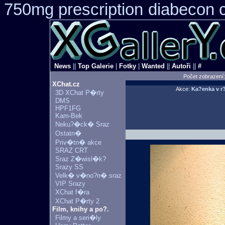
750mg prescription
diabecon c
News
||
Top Galerie
|
Fotky
|
Wanted
||
Autoři
||
#
Počet zobrazení
XChat.cz
Akce:
Ka?enka v
3D XChat P�rty
DMS
HPF1FG
Kam-Bek
Neku?�ck� Sraz
Ostatn�
Priv�tn� akce
SRAZ CRT
Sraz Z�wisl�k?
Srazy SS
Velk� v�no?n� sraz
VIP Srazy
XChat f�ra
XChat P�rty 2
Film, knihy a po?.
Filmy a seri�ly