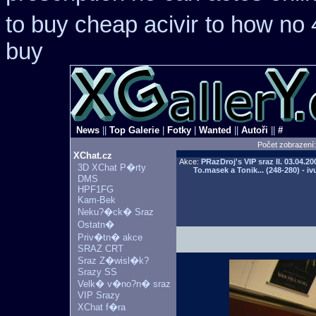
to buy cheap acivir
to how no 
buy
News
||
Top Galerie
|
Fotky
|
Wanted
||
Autoři
||
#
Počet zobrazení
XChat.cz
Akce:
PRazDroj's VIP sraz II.
03.04.20
3D XChat P�rty
To.masek a Tonik... (248-280) - iv
DMS
HPF1FG
Kam-Bek
Neku?�ck� Sraz
Ostatn�
Priv�tn� akce
SRAZ CRT
Sraz Z�wisl�k?
Srazy SS
Velk� v�no?n� sraz
VIP Srazy
XChat f�ra