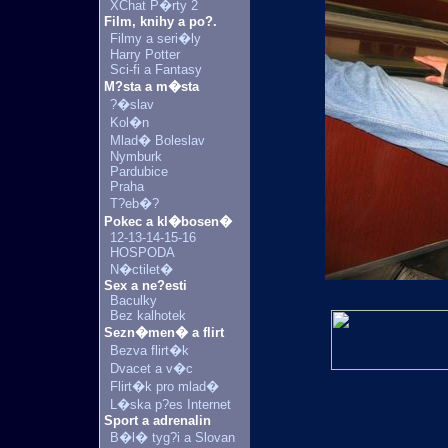
XChat P�rty 2
Film, knihy a po?.
Filmy a seri�ly
Harry Potter
Sci-fi a Fantasy
M?sta a m�sta
?�slav
Kol�n
Mlad� Boleslav
Nymburk
Pardubice
Praha
T?eb�?
Pokec a kl�bosen�
12-13-14-15-16
HOSPODA
N�ctilet�
Sex a ne?esti
Baculky
Bez kalhotek
Sezn�men� a flirt
Bezva flirt�k
Dvacet a v�c
Flirt�k pro mlad�
L�ska p?es Internet
Sport a adrenalin
B�l� tyg?i a Slovan