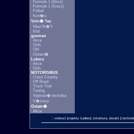
Formule 1 (Akce)
Formule 1 (Srazy)
Fotbal
Kon�ci
Voln� ?as
Hlavi?k�?i
Klid
gusman
Akce
Girls
Old
Ostatn�
Lukecz
Akce
Girls
MOTORISMUS
Cross Country
Off Road
Truck Trial
Tuning
Vojensk� technika
V�stavy
Ostatn�
Akce
:: vedoucí projektu:
Lukecz
(struktura, obsah)
|| technol