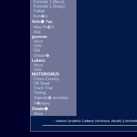
Formule 1 (Akce)
Formule 1 (Srazy)
Fotbal
Kon�ci
Voln� ?as
Hlavi?k�?i
Klid
gusman
Akce
Girls
Old
Ostatn�
Lukecz
Akce
Girls
MOTORISMUS
Cross Country
Off Road
Truck Trial
Tuning
Vojensk� technika
V�stavy
Ostatn�
Akce
:: vedoucí projektu:
Lukecz
(struktura, obsah)
|| technol