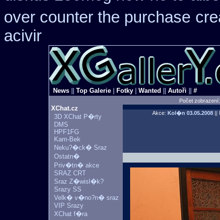
over counter the purchase
cre
acivir
News
||
Top Galerie
|
Fotky
|
Wanted
||
Autoři
||
#
Počet zobrazení
XChat.cz
Akce:
Kol�n
03.05.2008
||
3D XChat P�rty
DMS
HPF1FG
Kam-Bek
Neku?�ck� Sraz
Ostatn�
Priv�tn� akce
SRAZ CRT
Sraz Z�wisl�k?
Srazy SS
Velk� v�no?n� sraz
VIP Srazy
XChat f�ra