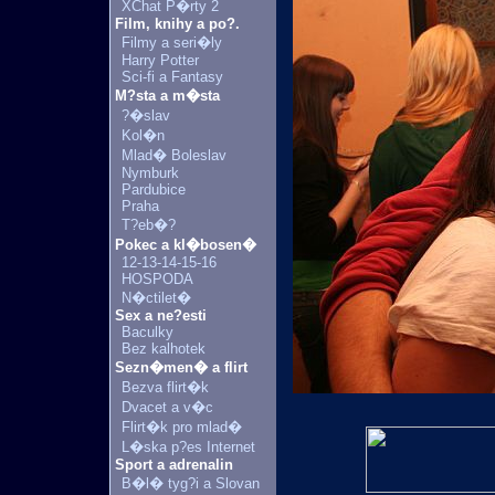
XChat P�rty 2
Film, knihy a po?.
Filmy a seri�ly
Harry Potter
Sci-fi a Fantasy
M?sta a m�sta
?�slav
Kol�n
Mlad� Boleslav
Nymburk
Pardubice
Praha
T?eb�?
Pokec a kl�bosen�
12-13-14-15-16
HOSPODA
N�ctilet�
Sex a ne?esti
Baculky
Bez kalhotek
Sezn�men� a flirt
Bezva flirt�k
Dvacet a v�c
Flirt�k pro mlad�
L�ska p?es Internet
Sport a adrenalin
B�l� tyg?i a Slovan