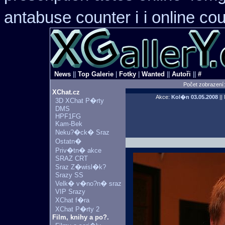
antabuse counter i
i online co
News
||
Top Galerie
|
Fotky
|
Wanted
||
Autoři
||
#
Počet zobrazení
XChat.cz
Akce:
Kol�n
03.05.2008
||
3D XChat P�rty
DMS
HPF1FG
Kam-Bek
Neku?�ck� Sraz
Ostatn�
Priv�tn� akce
SRAZ CRT
Sraz Z�wisl�k?
Srazy SS
Velk� v�no?n� sraz
VIP Srazy
XChat f�ra
XChat P�rty 2
Film, knihy a po?.