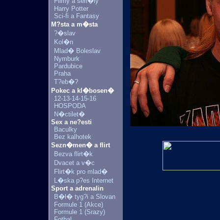
Filmy a seri�ly
Harry Potter
Sci-fi a Fantasy
M?sta a m�sta
?�slav
Kol�n
Mlad� Boleslav
Nymburk
Pardubice
Praha
T?eb�?
Pokec a kl�bosen�
12-13-14-15-16
HOSPODA
N�ctilet�
Sex a ne?esti
Baculky
Bez kalhotek
Sezn�men� a flirt
Bezva flirt�k
Dvacet a v�c
Flirt�k pro mlad�
L�ska p?es Internet
Sport a adrenalin
B�l� tyg?i a Slovan
Formule 1 (Akce)
Formule 1 (Srazy)
Fotbal