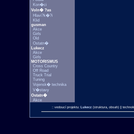
Kon�ci
Voln� ?as
Hlavi?k�?i
Klid
gusman
Akce
Girls
Old
Ostatn�
Lukecz
Akce
Girls
MOTORISMUS
Cross Country
Off Road
Truck Trial
Tuning
Vojensk� technika
V�stavy
Ostatn�
Akce
:: vedoucí projektu:
Lukecz
(struktura, obsah)
|| technol