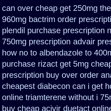
can over cheap get 250mg the
960mg bactrim order prescript
plendil purchase prescription 
750mg prescription
advair pre
how no to
albendazole to 400
purchase
rizact get 5mg chea
prescription buy
over order an
cheapest
diabecon can i get 
online triamterene without i 7
buy cheap acivir
duetact onlin