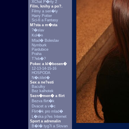
XChat P�rty 2
Film, knihy a po?.
Filmy a seri�ly
Harry Potter
Sci-fi a Fantasy
M?sta a m�sta
?�slav
Kol�n
Mlad� Boleslav
Nymburk
Pardubice
Praha
T?eb�?
Pokec a kl�bosen�
12-13-14-15-16
HOSPODA
N�ctilet�
Sex a ne?esti
Baculky
Bez kalhotek
Sezn�men� a flirt
Bezva flirt�k
Dvacet a v�c
Flirt�k pro mlad�
L�ska p?es Internet
Sport a adrenalin
B�l� tyg?i a Slovan