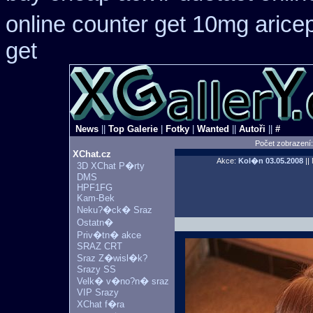
online counter get 10mg aricep
get
News
||
Top Galerie
|
Fotky
|
Wanted
||
Autoři
||
#
Počet zobrazení
XChat.cz
Akce:
Kol�n
03.05.2008
||
3D XChat P�rty
DMS
HPF1FG
Kam-Bek
Neku?�ck� Sraz
Ostatn�
Priv�tn� akce
SRAZ CRT
Sraz Z�wisl�k?
Srazy SS
Velk� v�no?n� sraz
VIP Srazy
XChat f�ra