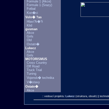
Formule 1 (Akce)
Formule 1 (Srazy)
Fotbal
Kon�ci
Voln� ?as
Hlavi?k�?i
Klid
gusman
Akce
Girls
Old
Ostatn�
Lukecz
Akce
Girls
MOTORISMUS
Cross Country
Off Road
Truck Trial
Tuning
Vojensk� technika
V�stavy
Ostatn�
Akce
:: vedoucí projektu:
Lukecz
(struktura, obsah)
|| technol