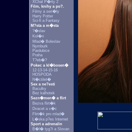
XChat P�rty 2
Film, knihy a po?.
Filmy a seri�ly
Harry Potter
Sci-fi a Fantasy
M?sta a m�sta
?�slav
Kol�n
Mlad� Boleslav
Nymburk
Pardubice
Praha
T?eb�?
Pokec a kl�bosen�
12-13-14-15-16
HOSPODA
N�ctilet�
Sex a ne?esti
Baculky
Bez kalhotek
Sezn�men� a flirt
Bezva flirt�k
Dvacet a v�c
Flirt�k pro mlad�
L�ska p?es Internet
Sport a adrenalin
B�l� tyg?i a Slovan