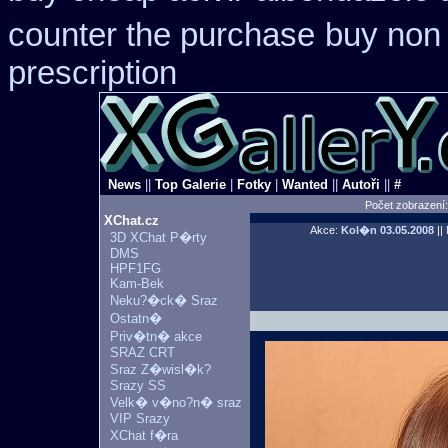
counter the purchase
buy non 
prescription
News
||
Top Galerie
|
Fotky
|
Wanted
||
Autoři
||
#
Počet zobrazení
XChat.cz
Akce:
Kol�n
03.05.2008
||
3D XChat P�rty
DMS
HPF1FG
Kam-Bek
Neku?�ck� Sraz
Ostatn�
Priv�tn� akce
SRAZ CRT
Sraz Z�wisl�k?
Srazy SS
Velk� v�no?n� sraz
VIP Srazy
XChat f�ra