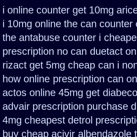
i online counter get 10mg aric
i 10mg online the can counter
the antabuse counter i
cheapes
prescription no can
duetact on
rizact get 5mg cheap
can i no
how online
prescription can on
actos online 45mg get
diabeco
advair prescription purchase
4mg cheapest detrol prescript
buy cheap acivir
albendazole 