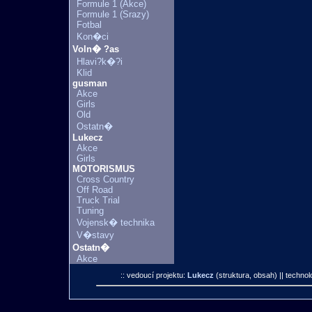
Formule 1 (Akce)
Formule 1 (Srazy)
Fotbal
Kon�ci
Voln� ?as
Hlavi?k�?i
Klid
gusman
Akce
Girls
Old
Ostatn�
Lukecz
Akce
Girls
MOTORISMUS
Cross Country
Off Road
Truck Trial
Tuning
Vojensk� technika
V�stavy
Ostatn�
Akce
:: vedoucí projektu:
Lukecz
(struktura, obsah)
|| technol