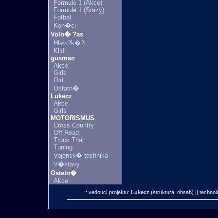
Formule 1 (Akce)
Formule 1 (Srazy)
Fotbal
Kon�ci
Voln� ?as
Hlavi?k�?i
Klid
gusman
Akce
Girls
Old
Ostatn�
Lukecz
Akce
Girls
MOTORISMUS
Cross Country
Off Road
Truck Trial
Tuning
Vojensk� technika
V�stavy
Ostatn�
Akce
:: vedoucí projektu:
Lukecz
(struktura, obsah)
|| technol