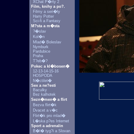
XChat P�rty 2
Film, knihy a po?.
Filmy a seri�ly
Harry Potter
Sci-fi a Fantasy
M?sta a m�sta
?�slav
Kol�n
Mlad� Boleslav
Nymburk
Pardubice
Praha
T?eb�?
Pokec a kl�bosen�
12-13-14-15-16
HOSPODA
N�ctilet�
Sex a ne?esti
Baculky
Bez kalhotek
Sezn�men� a flirt
Bezva flirt�k
Dvacet a v�c
Flirt�k pro mlad�
L�ska p?es Internet
Sport a adrenalin
B�l� tyg?i a Slovan