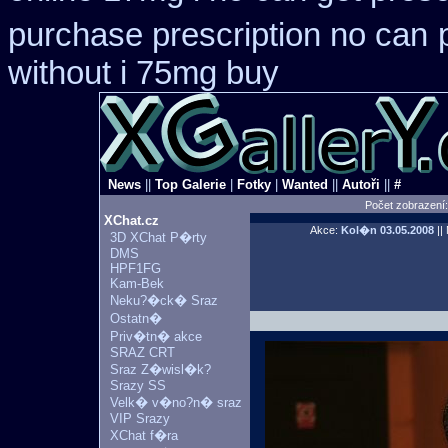
purchase prescription no can
without i 75mg buy
News
||
Top Galerie
|
Fotky
|
Wanted
||
Autoři
||
#
Počet zobrazení
XChat.cz
Akce:
Kol�n
03.05.2008
||
3D XChat P�rty
DMS
HPF1FG
Kam-Bek
Neku?�ck� Sraz
Ostatn�
Priv�tn� akce
SRAZ CRT
Sraz Z�wisl�k?
Srazy SS
Velk� v�no?n� sraz
VIP Srazy
XChat f�ra