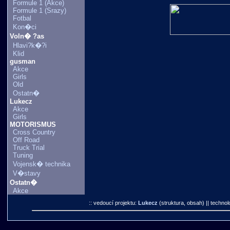
Formule 1 (Akce)
Formule 1 (Srazy)
Fotbal
Kon�ci
Voln� ?as
Hlavi?k�?i
Klid
gusman
Akce
Girls
Old
Ostatn�
Lukecz
Akce
Girls
MOTORISMUS
Cross Country
Off Road
Truck Trial
Tuning
Vojensk� technika
V�stavy
Ostatn�
Akce
:: vedoucí projektu:
Lukecz
(struktura, obsah)
|| technol