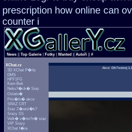
prescription how online
can ov
counter i
News
||
Top Galerie
|
Fotky
|
Wanted
||
Autoři
||
#
XChat.cz
Akce:
Oh?ostroj 1.
3D XChat P�rty
DMS
HPF1FG
Kam-Bek
Neku?�ck� Sraz
Ostatn�
Priv�tn� akce
SRAZ CRT
Sraz Z�wisl�k?
Srazy SS
Velk� v�no?n� sraz
VIP Srazy
XChat f�ra