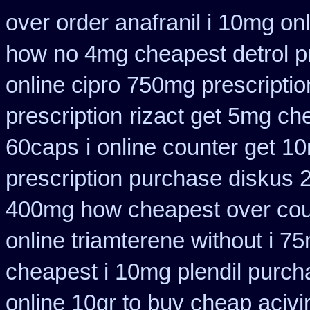
over order anafranil i 10mg on
how no 4mg cheapest detrol pr
online cipro 750mg prescriptio
prescription
rizact get 5mg ch
60caps
i online counter get 1
prescription purchase diskus
400mg how cheapest over cou
online triamterene without i 7
cheapest i 10mg plendil purch
online 10gr to buy cheap acivi