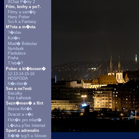
XChat P�rty 2
Film, knihy a po?.
Filmy a seri�ly
Harry Potter
Sci-fi a Fantasy
M?sta a m�sta
?�slav
Kol�n
Mlad� Boleslav
Nymburk
Pardubice
Praha
T?eb�?
Pokec a kl�bosen�
12-13-14-15-16
HOSPODA
N�ctilet�
Sex a ne?esti
Baculky
Bez kalhotek
Sezn�men� a flirt
Bezva flirt�k
Dvacet a v�c
Flirt�k pro mlad�
L�ska p?es Internet
Sport a adrenalin
B�l� tyg?i a Slovan