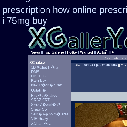
prescription how online
prescr
i 75mg buy
News
||
Top Galerie
|
Fotky
|
Wanted
||
Autoři
||
#
Počet zobrazení
XChat.cz
Akce:
XChat f�ra
23.06.2007
|| Mís
3D XChat P�rty
DMS
HPF1FG
Kam-Bek
Neku?�ck� Sraz
Ostatn�
Priv�tn� akce
SRAZ CRT
Sraz Z�wisl�k?
Srazy SS
Velk� v�no?n� sraz
VIP Srazy
XChat f�ra