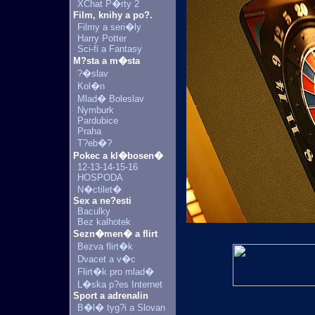
XChat P�rty 2
Film, knihy a po?.
Filmy a seri�ly
Harry Potter
Sci-fi a Fantasy
M?sta a m�sta
?�slav
Kol�n
Mlad� Boleslav
Nymburk
Pardubice
Praha
T?eb�?
Pokec a kl�bosen�
12-13-14-15-16
HOSPODA
N�ctilet�
Sex a ne?esti
Baculky
Bez kalhotek
Sezn�men� a flirt
Bezva flirt�k
Dvacet a v�c
Flirt�k pro mlad�
L�ska p?es Internet
Sport a adrenalin
B�l� tyg?i a Slovan