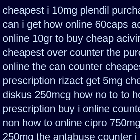
cheapest i 10mg plendil purch
can i get how online 60caps
a
online 10gr to buy cheap acivi
cheapest over counter the pu
online the can counter cheape
prescription
rizact get 5mg ch
diskus 250mcg how no to
to 
prescription buy
i online coun
non how to online cipro 750mg
250mg the antabuse counter i