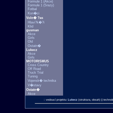
Formule 1 (Akce)
Formule 1 (Srazy)
Fotbal
Kon�ci
Voln� ?as
Hlavi?k�?i
Klid
gusman
Akce
Girls
Old
Ostatn�
Lukecz
Akce
Girls
MOTORISMUS
Cross Country
Off Road
Truck Trial
Tuning
Vojensk� technika
V�stavy
Ostatn�
Akce
:: vedoucí projektu:
Lukecz
(struktura, obsah)
|| technol