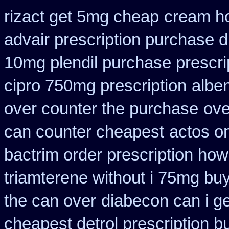
rizact get 5mg cheap
cream ho
advair prescription purchase
10mg plendil purchase prescri
cipro 750mg prescription
albe
over counter the purchase
ove
can counter cheapest
actos o
bactrim order prescription how
triamterene without i 75mg bu
the can over
diabecon can i g
cheapest detrol prescription b