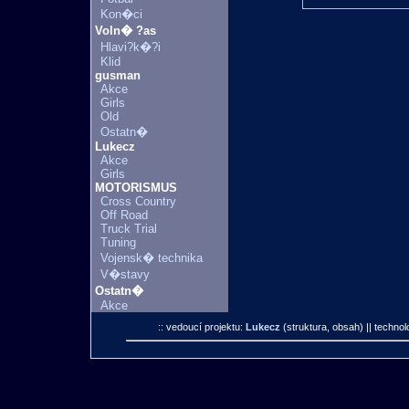
Kon�ci
Voln� ?as
Hlavi?k�?i
Klid
gusman
Akce
Girls
Old
Ostatn�
Lukecz
Akce
Girls
MOTORISMUS
Cross Country
Off Road
Truck Trial
Tuning
Vojensk� technika
V�stavy
Ostatn�
Akce
:: vedoucí projektu:
Lukecz
(struktura, obsah)
|| technol