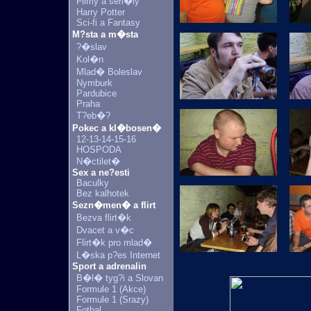
Filmy a seri�ly
Harry Potter
Sci-fi a Fantasy
M?sta a m�sta
?�slav
Kol�n
Mlad� Boleslav
Nymburk
Pardubice
Praha
T?eb�?
Pokec a kl�bosen�
12-13-14-15-16
HOSPODA
N�ctilet�
Sex a ne?esti
Baculky
Bez kalhotek
Sezn�men� a flirt
Bezva flirt�k
Dvacet a v�c
Flirt�k pro mlad�
L�ska p?es Internet
Sport a adrenalin
B�l� tyg?i a Slovan
Formule 1 (Akce)
Formule 1 (Srazy)
Fotbal