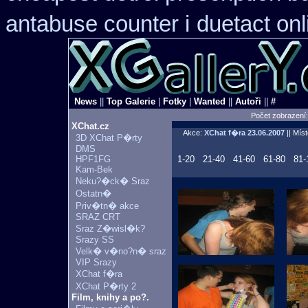
antabuse counter i
duetact onl
News
||
Top Galerie
|
Fotky
|
Wanted
||
Autoři
||
#
Počet zobrazení
XChat.cz
Akce:
XChat f�ra
23.06.2007
|| Mís
3D XChat P�rty
DMS
HPF1FG
1-20
21-40
41-60
61-80
81-
Kam-Bek
Neku?�ck� Sraz
Ostatn�
Priv�tn� akce
SRAZ CRT
Sraz Z�wisl�k?
Srazy SS
Velk� v�no?n� sraz
VIP Srazy
XChat f�ra
XChat P�rty 2
Film, knihy a po?.