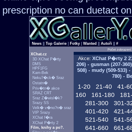
prescription no can
duetact on
News
||
Top Galerie
|
Fotky
|
Wanted
||
Autoři
||
#
Počet zobrazení
XChat.cz
Akce:
XChat P�rty 2
21
3D XChat P�rty
DMS
206) - gusman (207-360) 
HPF1FG
508) - mudy (509-533) -
Kam-Bek
780) - B
Neku?�ck� Sraz
Ostatn�
1-20
21-40
41-6
Priv�tn� akce
SRAZ CRT
160
161-180
181
Sraz Z�wisl�k?
281-300
301-3
Srazy SS
Velk� v�no?n� sraz
401-420
421-4
VIP Srazy
XChat f�ra
521-540
541-5
XChat P�rty 2
641-660
661-6
Film, knihy a po?.