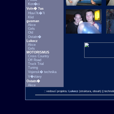
Kon�ci
Voln� ?as
Hlavi?k�?i
Klid
gusman
Akce
Girls
Old
Ostatn�
Lukecz
Akce
Girls
MOTORISMUS
Cross Country
Off Road
Truck Trial
Tuning
Vojensk� technika
V�stavy
Ostatn�
Akce
:: vedoucí projektu:
Lukecz
(struktura, obsah)
|| technol