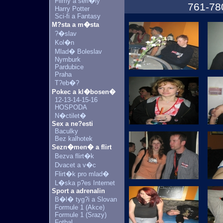
Filmy a seri�ly
761-78
Harry Potter
Sci-fi a Fantasy
M?sta a m�sta
?�slav
Kol�n
Mlad� Boleslav
Nymburk
Pardubice
Praha
T?eb�?
Pokec a kl�bosen�
12-13-14-15-16
HOSPODA
N�ctilet�
Sex a ne?esti
Baculky
Bez kalhotek
Sezn�men� a flirt
Bezva flirt�k
Dvacet a v�c
Flirt�k pro mlad�
L�ska p?es Internet
Sport a adrenalin
B�l� tyg?i a Slovan
Formule 1 (Akce)
Formule 1 (Srazy)
Fotbal