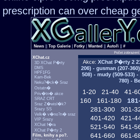
prescription
can over cheap ge
News
||
Top Galerie
|
Fotky
|
Wanted
||
Autoři
||
#
Počet zobrazení
XChat.cz
Akce:
XChat P�rty 2
21
3D XChat P�rty
DMS
206) - gusman (207-360) 
HPF1FG
508) - mudy (509-533) -
Kam-Bek
780) - B
Neku?�ck� Sraz
Ostatn�
1-20
21-40
41-6
Priv�tn� akce
SRAZ CRT
160
161-180
181
Sraz Z�wisl�k?
281-300
301-3
Srazy SS
Velk� v�no?n� sraz
401-420
421-4
VIP Srazy
XChat f�ra
521-540
541-5
XChat P�rty 2
641-660
661-6
Film, knihy a po?.