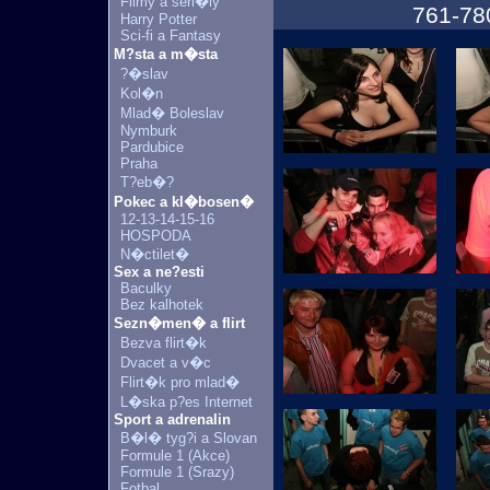
Filmy a seri�ly
761-78
Harry Potter
Sci-fi a Fantasy
M?sta a m�sta
?�slav
Kol�n
Mlad� Boleslav
Nymburk
Pardubice
Praha
T?eb�?
Pokec a kl�bosen�
12-13-14-15-16
HOSPODA
N�ctilet�
Sex a ne?esti
Baculky
Bez kalhotek
Sezn�men� a flirt
Bezva flirt�k
Dvacet a v�c
Flirt�k pro mlad�
L�ska p?es Internet
Sport a adrenalin
B�l� tyg?i a Slovan
Formule 1 (Akce)
Formule 1 (Srazy)
Fotbal