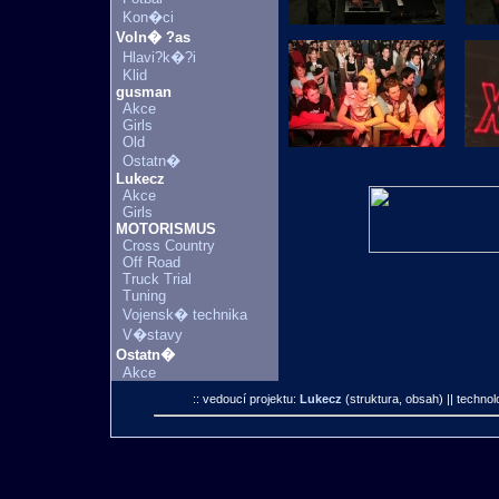
Kon�ci
Voln� ?as
Hlavi?k�?i
Klid
gusman
Akce
Girls
Old
Ostatn�
Lukecz
Akce
Girls
MOTORISMUS
Cross Country
Off Road
Truck Trial
Tuning
Vojensk� technika
V�stavy
Ostatn�
Akce
:: vedoucí projektu:
Lukecz
(struktura, obsah)
|| technol