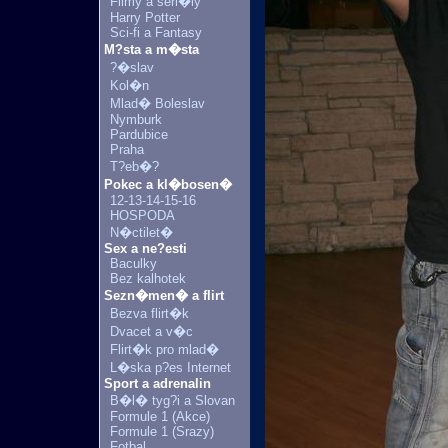
Filmy a seri�ly
Harry Potter
Sci-fi a Fantasy
M?sta a m�sta
?�slav
Kol�n
Mlad� Boleslav
Nymburk
Pardubice
Praha
T?eb�?
Pokec a kl�bosen�
12-13-14-15-16
HOSPODA
N�ctilet�
Sex a ne?esti
Baculky
Bez kalhotek
Sezn�men� a flirt
Bezva flirt�k
Dvacet a v�c
Flirt�k pro mlad�
L�ska p?es Internet
Sport a adrenalin
B�l� tyg?i a Slovan
Formule 1 (Akce)
Formule 1 (Srazy)
Fotbal