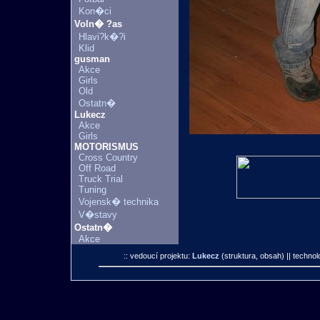
Kon�ci
Voln� ?as
Hlavi?k�?i
Klid
gusman
Akce
Girls
Old
Ostatn�
Lukecz
Akce
Girls
MOTORISMUS
Cross Country
Off Road
Truck Trial
Tuning
Vojensk� technika
V�stavy
Ostatn�
Akce
:: vedoucí projektu:
Lukecz
(struktura, obsah)
|| technol