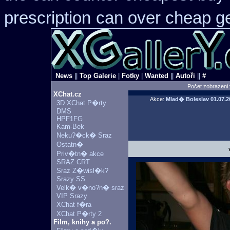
prescription
can over cheap ge
News
||
Top Galerie
|
Fotky
|
Wanted
||
Autoři
||
#
Počet zobrazení
XChat.cz
Akce:
Mlad� Boleslav
01.07.2
3D XChat P�rty
DMS
HPF1FG
Kam-Bek
Neku?�ck� Sraz
Ostatn�
Priv�tn� akce
SRAZ CRT
Sraz Z�wisl�k?
Srazy SS
Velk� v�no?n� sraz
VIP Srazy
XChat f�ra
XChat P�rty 2
Film, knihy a po?.