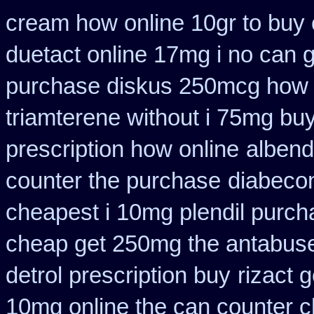
cream how online 10gr to buy 
duetact online 17mg i no can g
purchase diskus 250mcg how 
triamterene without i 75mg bu
prescription how online
albend
counter the purchase
diabecon
cheapest i 10mg plendil purch
cheap get 250mg the antabuse
detrol prescription buy
rizact 
10mg online the can counter 