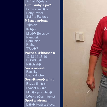
XChat P�rty 2
Film, knihy a po?.
Filmy a seri�ly
Harry Potter
Sci-fi a Fantasy
M?sta a m�sta
?�slav
Kol�n
Mlad� Boleslav
Nymburk
Pardubice
Praha
T?eb�?
Pokec a kl�bosen�
12-13-14-15-16
HOSPODA
N�ctilet�
Sex a ne?esti
Baculky
Bez kalhotek
Sezn�men� a flirt
Bezva flirt�k
Dvacet a v�c
Flirt�k pro mlad�
L�ska p?es Internet
Sport a adrenalin
B�l� tyg?i a Slovan