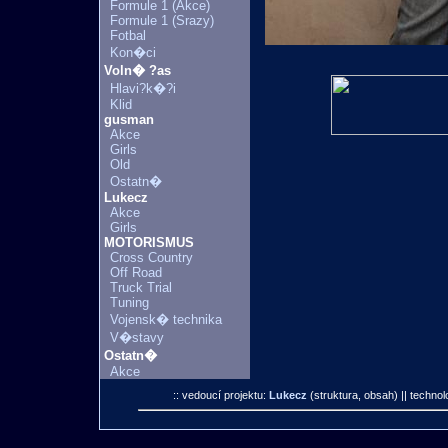
Formule 1 (Akce)
Formule 1 (Srazy)
Fotbal
Kon�ci
Voln� ?as
Hlavi?k�?i
Klid
gusman
Akce
Girls
Old
Ostatn�
Lukecz
Akce
Girls
MOTORISMUS
Cross Country
Off Road
Truck Trial
Tuning
Vojensk� technika
V�stavy
Ostatn�
Akce
:: vedoucí projektu:
Lukecz
(struktura, obsah)
|| technol