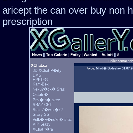
aricept the can over
buy non h
prescription
News
||
Top Galerie
|
Fotky
|
Wanted
||
Autoři
||
#
Počet zobrazení
XChat.cz
Akce:
Mlad� Boleslav
01.07.2
3D XChat P�rty
DMS
HPF1FG
Kam-Bek
Neku?�ck� Sraz
Ostatn�
Priv�tn� akce
SRAZ CRT
Sraz Z�wisl�k?
Srazy SS
Velk� v�no?n� sraz
VIP Srazy
XChat f�ra