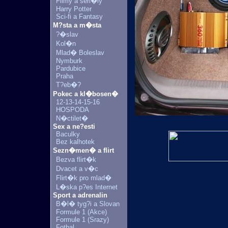
Filmy a seri�ly
Harry Potter
Sci-fi a Fantasy
M?sta a m�sta
?�slav
Kol�n
Mlad� Boleslav
Nymburk
Pardubice
Praha
T?eb�?
Pokec a kl�bosen�
12-13-14-15-16
HOSPODA
N�ctilet�
Sex a ne?esti
Baculky
Bez kalhotek
Sezn�men� a flirt
Bezva flirt�k
Dvacet a v�c
Flirt�k pro mlad�
L�ska p?es Internet
Sport a adrenalin
B�l� tyg?i a Slovan
Formule 1 (Akce)
Formule 1 (Srazy)
Fotbal