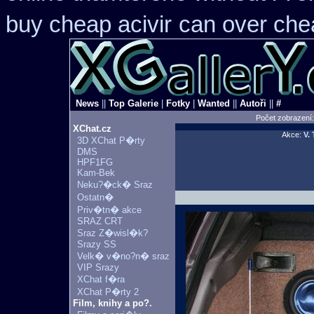
buy cheap acivir
can over che
News
||
Top Galerie
|
Fotky
|
Wanted
||
Autoři
||
#
Počet zobrazení
XChat.cz
Akce:
V.
3D XChat P�rty
DMS
HPF1FG
Kam-Bek
Neku?�ck� Sraz
Ostatn�
Priv�tn� akce
SRAZ CRT
Sraz Z�wisl�k?
Srazy SS
Velk� v�no?n� sraz
VIP Srazy
XChat f�ra
XChat P�rty 2
Film, knihy a po?.