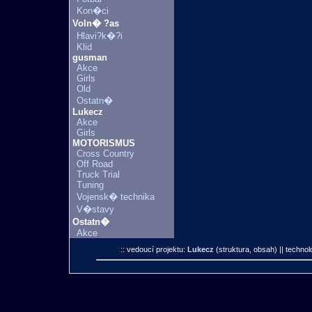
Kon�ci
Voln� ?as
Hlavi?k�?i
Klid
gusman
Akce
Girls
Old
Ostatn�
Lukecz
Akce
Girls
MOTORISMUS
Cross Country
Off Road
Truck Trial
Tuning
Vojensk� technika
V�stavy
Ostatn�
Akce
:: vedoucí projektu:
Lukecz
(struktura, obsah)
|| technol