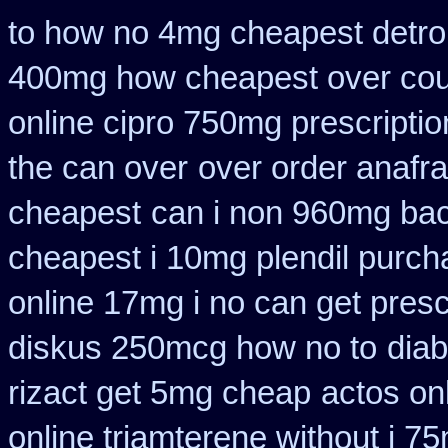
to how no 4mg cheapest detrol
400mg how cheapest over cou
online cipro 750mg prescriptio
the can over
over order anafra
cheapest
can i non 960mg bact
cheapest i 10mg plendil purch
online 17mg i no can get presc
diskus 250mcg how no to
diab
rizact get 5mg cheap
actos on
online triamterene without i 7