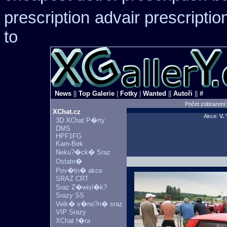
prescription
advair prescript
to
News
||
Top Galerie
|
Fotky
|
Wanted
||
Autoři
||
#
Počet zobrazení
XChat.cz
Akce:
V.
3D XChat P�rty
DMS
HPF1FG
Kam-Bek
Neku?�ck� Sraz
Ostatn�
Priv�tn� akce
SRAZ CRT
Sraz Z�wisl�k?
Srazy SS
Velk� v�no?n� sraz
VIP Srazy
XChat f�ra