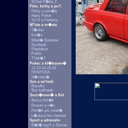
XChat P�rty 2
Film, knihy a po?.
Filmy a seri�ly
Harry Potter
Sci-fi a Fantasy
M?sta a m�sta
?�slav
Kol�n
Mlad� Boleslav
Nymburk
Pardubice
Praha
T?eb�?
Pokec a kl�bosen�
12-13-14-15-16
HOSPODA
N�ctilet�
Sex a ne?esti
Baculky
Bez kalhotek
Sezn�men� a flirt
Bezva flirt�k
Dvacet a v�c
Flirt�k pro mlad�
L�ska p?es Internet
Sport a adrenalin
B�l� tyg?i a Slovan