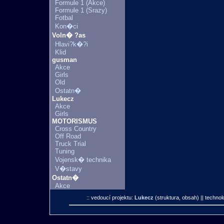
Formule 1 (Akce)
Formule 1 (Srazy)
Fotbal
Kon�ci
Voln� ?as
Hlavi?k�?i
Klid
gusman
Akce
Girls
Old
Ostatn�
Lukecz
Akce
Girls
MOTORISMUS
Cross Country
Off Road
Truck Trial
Tuning
Vojensk� technika
V�stavy
Ostatn�
Akce
:: vedoucí projektu:
Lukecz
(struktura, obsah)
|| technol