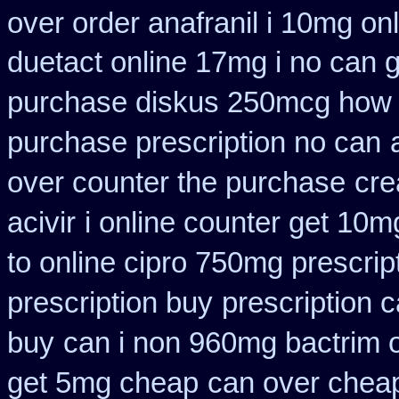
over order anafranil i 10mg on
duetact online 17mg i no can g
purchase diskus 250mcg how 
purchase prescription no can
over counter the purchase
cre
acivir
i online counter get 10m
to online cipro 750mg prescrip
prescription buy
prescription 
buy
can i non 960mg bactrim o
get 5mg cheap
can over cheap