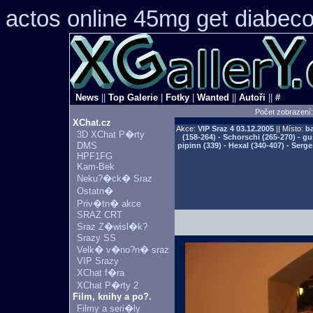
actos online 45mg get
diabeco
News
||
Top Galerie
|
Fotky
|
Wanted
||
Autoři
||
#
Počet zobrazení
XChat.cz
Akce:
VIP Sraz 4
03.12.2005
|| Místo:
ba
3D XChat P�rty
(158-264) - Schorschi (265-270) - g
DMS
pipinn (339) - Hexal (340-407) - Serg
HPF1FG
Kam-Bek
Neku?�ck� Sraz
Ostatn�
Priv�tn� akce
SRAZ CRT
Sraz Z�wisl�k?
Srazy SS
Velk� v�no?n� sraz
VIP Srazy
XChat f�ra
XChat P�rty 2
Film, knihy a po?.
Filmy a seri�ly