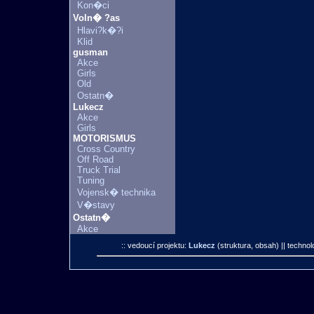
Kon�ci
Voln� ?as
Hlavi?k�?i
Klid
gusman
Akce
Girls
Old
Ostatn�
Lukecz
Akce
Girls
MOTORISMUS
Cross Country
Off Road
Truck Trial
Tuning
Vojensk� technika
V�stavy
Ostatn�
Akce
:: vedoucí projektu:
Lukecz
(struktura, obsah)
|| technol