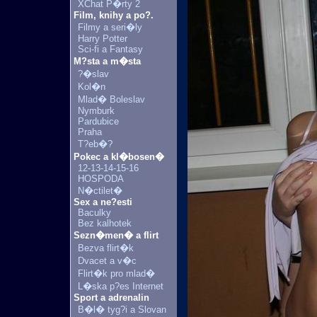
XChat P�rty 2
Film, knihy a po?.
Filmy a seri�ly
Harry Potter
Sci-fi a Fantasy
M?sta a m�sta
?�slav
Kol�n
Mlad� Boleslav
Nymburk
Pardubice
Praha
T?eb�?
Pokec a kl�bosen�
12-13-14-15-16
HOSPODA
N�ctilet�
Sex a ne?esti
Baculky
Bez kalhotek
Sezn�men� a flirt
Bezva flirt�k
Dvacet a v�c
Flirt�k pro mlad�
L�ska p?es Internet
Sport a adrenalin
B�l� tyg?i a Slovan