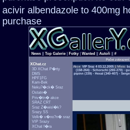
acivir
albendazole to 400mg h
purchase
News
||
Top Galerie
|
Fotky
|
Wanted
||
Autoři
||
#
Počet zobrazení
XChat.cz
Akce:
VIP Sraz 4
03.12.2005
|| Místo:
ba
3D XChat P�rty
(158-264) - Schorschi (265-270) - g
DMS
pipinn (339) - Hexal (340-407) - Serg
HPF1FG
Kam-Bek
Neku?�ck� Sraz
Ostatn�
Priv�tn� akce
SRAZ CRT
Sraz Z�wisl�k?
Srazy SS
Velk� v�no?n� sraz
VIP Srazy
XChat f�ra