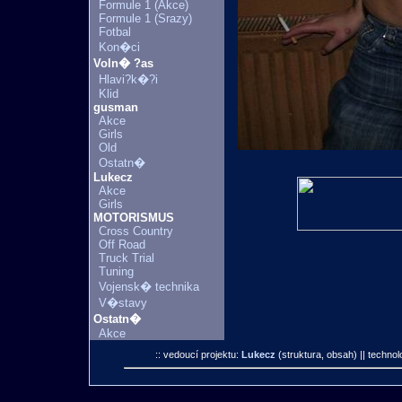
Formule 1 (Akce)
Formule 1 (Srazy)
Fotbal
Kon�ci
Voln� ?as
Hlavi?k�?i
Klid
gusman
Akce
Girls
Old
Ostatn�
Lukecz
Akce
Girls
MOTORISMUS
Cross Country
Off Road
Truck Trial
Tuning
Vojensk� technika
V�stavy
Ostatn�
Akce
:: vedoucí projektu:
Lukecz
(struktura, obsah)
|| technol