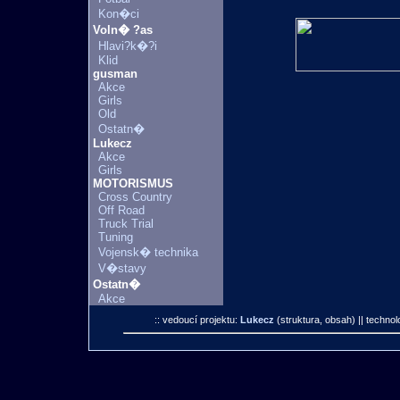
Kon�ci
Voln� ?as
Hlavi?k�?i
Klid
gusman
Akce
Girls
Old
Ostatn�
Lukecz
Akce
Girls
MOTORISMUS
Cross Country
Off Road
Truck Trial
Tuning
Vojensk� technika
V�stavy
Ostatn�
Akce
:: vedoucí projektu:
Lukecz
(struktura, obsah)
|| technol