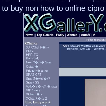
to
buy non how to online cipro
News
||
Top Galerie
|
Fotky
|
Wanted
||
Autoři
||
#
Počet zobrazení
XChat.cz
Akce:
Sraz Z�wisl�k?
15.10.2005
|
3D XChat P�rty
Honzino_ (094-136) - JonnyW (1
DMS
HPF1FG
Kam-Bek
Neku?�ck� Sraz
Ostatn�
Priv�tn� akce
SRAZ CRT
Sraz Z�wisl�k?
Srazy SS
Velk� v�no?n� sraz
VIP Srazy
XChat f�ra
XChat P�rty 2
Film, knihy a po?.