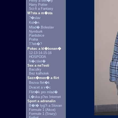
Filmy a seri�ly
Harry Potter
Sci-fi a Fantasy
M?sta a m�sta
?�slav
Kol�n
Mlad� Boleslav
Nymburk
Pardubice
Praha
T?eb�?
Pokec a kl�bosen�
12-13-14-15-16
HOSPODA
N�ctilet�
Sex a ne?esti
Baculky
Bez kalhotek
Sezn�men� a flirt
Bezva flirt�k
Dvacet a v�c
Flirt�k pro mlad�
L�ska p?es Internet
Sport a adrenalin
B�l� tyg?i a Slovan
Formule 1 (Akce)
Formule 1 (Srazy)
Fotbal