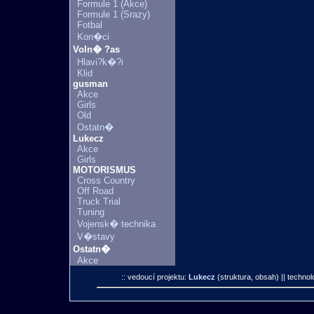
Formule 1 (Akce)
Formule 1 (Srazy)
Fotbal
Kon�ci
Voln� ?as
Hlavi?k�?i
Klid
gusman
Akce
Girls
Old
Ostatn�
Lukecz
Akce
Girls
MOTORISMUS
Cross Country
Off Road
Truck Trial
Tuning
Vojensk� technika
V�stavy
Ostatn�
Akce
:: vedoucí projektu:
Lukecz
(struktura, obsah)
|| technol