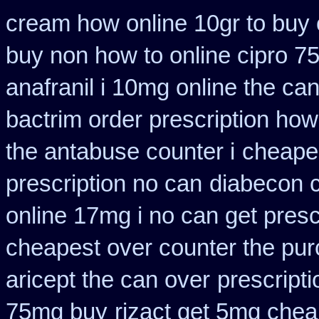
cream how online 10gr to buy 
buy non how to online cipro 7
anafranil i 10mg online the ca
bactrim order prescription how
the antabuse counter i
cheapes
prescription no can
diabecon c
online 17mg i no can get presc
cheapest over counter the pu
aricept the can over
prescripti
75mg buy
rizact get 5mg che