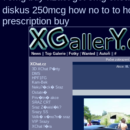
diskus 250mcg how no to
to 
prescription buy
News
||
Top Galerie
|
Fotky
|
Wanted
||
Autoři
||
#
Počet zobrazení
XChat.cz
Akce:
III
3D XChat P�rty
DMS
HPF1FG
Kam-Bek
Neku?�ck� Sraz
Ostatn�
Priv�tn� akce
SRAZ CRT
Sraz Z�wisl�k?
Srazy SS
Velk� v�no?n� sraz
VIP Srazy
XChat f�ra