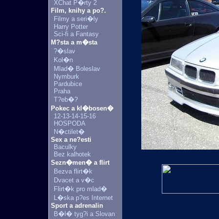
XChat P�rty 2
Film, knihy a po?.
Filmy a seri�ly
Harry Potter
Sci-fi a Fantasy
M?sta a m�sta
?�slav
Kol�n
Mlad� Boleslav
Nymburk
Pardubice
Praha
T?eb�?
Pokec a kl�bosen�
12-13-14-15-16
HOSPODA
N�ctilet�
Sex a ne?esti
Baculky
Bez kalhotek
Sezn�men� a flirt
Bezva flirt�k
Dvacet a v�c
Flirt�k pro mlad�
L�ska p?es Internet
Sport a adrenalin
B�l� tyg?i a Slovan