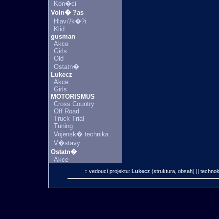
Kon�ci
Voln� ?as
Hlavi?k�?i
Klid
gusman
Akce
Girls
Old
Ostatn�
Lukecz
Akce
Girls
MOTORISMUS
Cross Country
Off Road
Truck Trial
Tuning
Vojensk� technika
V�stavy
Ostatn�
Akce
:: vedoucí projektu:
Lukecz
(struktura, obsah)
|| technol