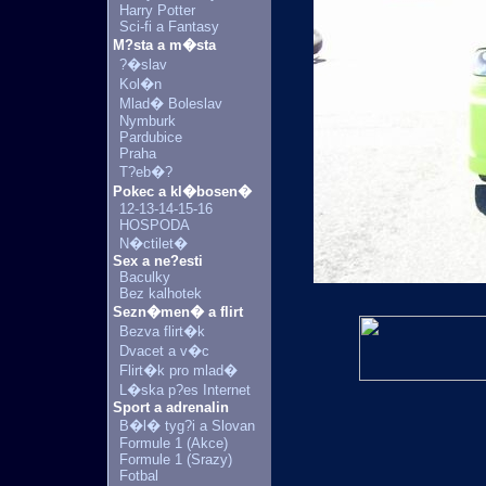
Harry Potter
Sci-fi a Fantasy
M?sta a m�sta
?�slav
Kol�n
Mlad� Boleslav
Nymburk
Pardubice
Praha
T?eb�?
Pokec a kl�bosen�
12-13-14-15-16
HOSPODA
N�ctilet�
Sex a ne?esti
Baculky
Bez kalhotek
Sezn�men� a flirt
Bezva flirt�k
Dvacet a v�c
Flirt�k pro mlad�
L�ska p?es Internet
Sport a adrenalin
B�l� tyg?i a Slovan
Formule 1 (Akce)
Formule 1 (Srazy)
Fotbal