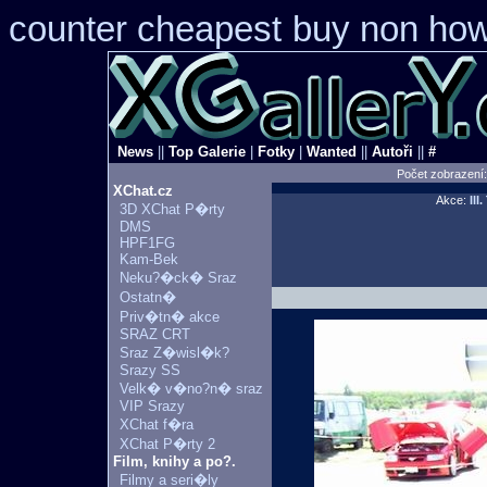
counter cheapest
buy non how 
News
||
Top Galerie
|
Fotky
|
Wanted
||
Autoři
||
#
Počet zobrazení
XChat.cz
Akce:
III
3D XChat P�rty
DMS
HPF1FG
Kam-Bek
Neku?�ck� Sraz
Ostatn�
Priv�tn� akce
SRAZ CRT
Sraz Z�wisl�k?
Srazy SS
Velk� v�no?n� sraz
VIP Srazy
XChat f�ra
XChat P�rty 2
Film, knihy a po?.
Filmy a seri�ly