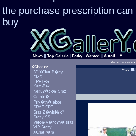
the purchase
prescription can
buy
News
||
Top Galerie
|
Fotky
|
Wanted
||
Autoři
||
#
Počet zobrazení
XChat.cz
Akce:
III
3D XChat P�rty
DMS
HPF1FG
Kam-Bek
Neku?�ck� Sraz
Ostatn�
Priv�tn� akce
SRAZ CRT
Sraz Z�wisl�k?
Srazy SS
Velk� v�no?n� sraz
VIP Srazy
XChat f�ra