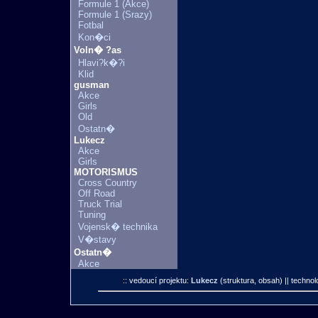
Formule 1 (Akce)
Formule 1 (Srazy)
Fotbal
Kon�ci
Voln� ?as
Hlavi?k�?i
Klid
gusman
Akce
Girls
Old
Ostatn�
Lukecz
Akce
Girls
MOTORISMUS
Cross Country
Off Road
Truck Trial
Tuning
Vojensk� technika
V�stavy
Ostatn�
Akce
:: vedoucí projektu:
Lukecz
(struktura, obsah)
|| technol