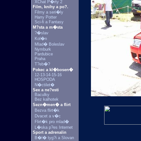
XChat P�rty 2
Film, knihy a po?.
Filmy a seri�ly
Harry Potter
Sci-fi a Fantasy
M?sta a m�sta
?�slav
Kol�n
Mlad� Boleslav
Nymburk
Pardubice
Praha
T?eb�?
Pokec a kl�bosen�
12-13-14-15-16
HOSPODA
N�ctilet�
Sex a ne?esti
Baculky
Bez kalhotek
Sezn�men� a flirt
Bezva flirt�k
Dvacet a v�c
Flirt�k pro mlad�
L�ska p?es Internet
Sport a adrenalin
B�l� tyg?i a Slovan