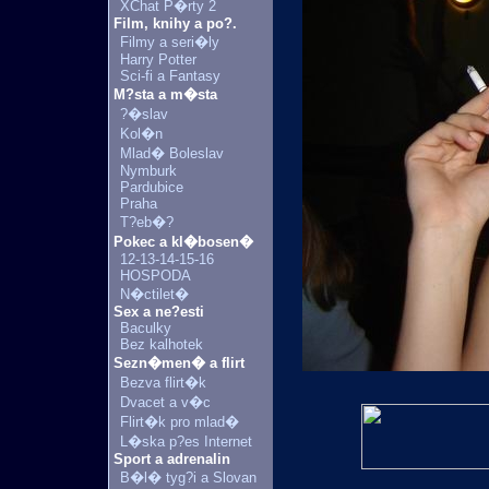
XChat P�rty 2
Film, knihy a po?.
Filmy a seri�ly
Harry Potter
Sci-fi a Fantasy
M?sta a m�sta
?�slav
Kol�n
Mlad� Boleslav
Nymburk
Pardubice
Praha
T?eb�?
Pokec a kl�bosen�
12-13-14-15-16
HOSPODA
N�ctilet�
Sex a ne?esti
Baculky
Bez kalhotek
Sezn�men� a flirt
Bezva flirt�k
Dvacet a v�c
Flirt�k pro mlad�
L�ska p?es Internet
Sport a adrenalin
B�l� tyg?i a Slovan