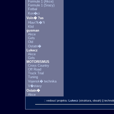
Formule 1 (Akce)
Formule 1 (Srazy)
Fotbal
Kon�ci
Voln� ?as
Hlavi?k�?i
Klid
gusman
Akce
Girls
Old
Ostatn�
Lukecz
Akce
Girls
MOTORISMUS
Cross Country
Off Road
Truck Trial
Tuning
Vojensk� technika
V�stavy
Ostatn�
Akce
:: vedoucí projektu:
Lukecz
(struktura, obsah)
|| technol