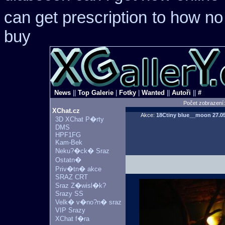
can get prescription
to how no
buy
News
||
Top Galerie
|
Fotky
|
Wanted
||
Autoři
||
#
Počet zobrazení
XChat.cz
Akce:
18Ctiny blue__moon
27.0
3D XChat P�rty
DMS
HPF1FG
Kam-Bek
Neku?�ck� Sraz
Ostatn�
Priv�tn� akce
SRAZ CRT
Sraz Z�wisl�k?
Srazy SS
Velk� v�no?n� sraz
VIP Srazy
XChat f�ra